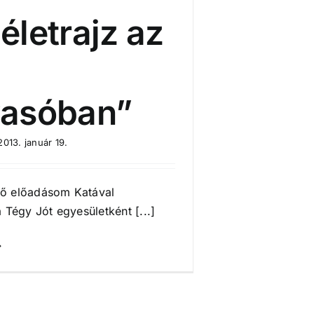
életrajz az
vasóban”
2013. január 19.
ső előadásom Katával
a Tégy Jót egyesületként [...]