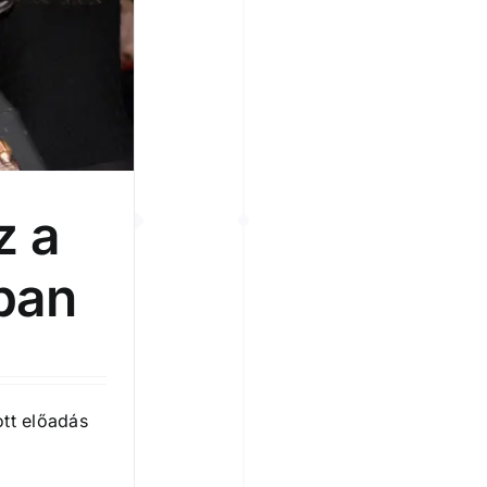
z a
ban
ott előadás