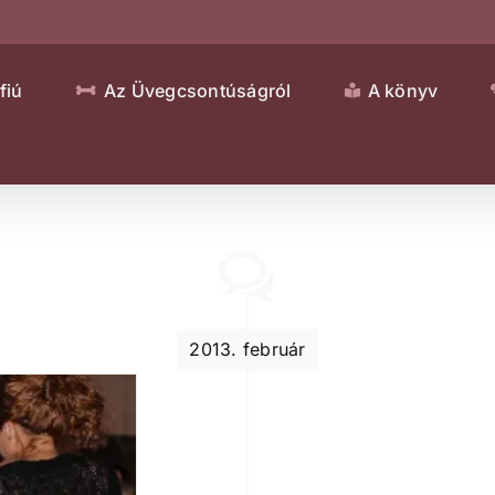
fiú
Az Üvegcsontúságról
A könyv
2013. február