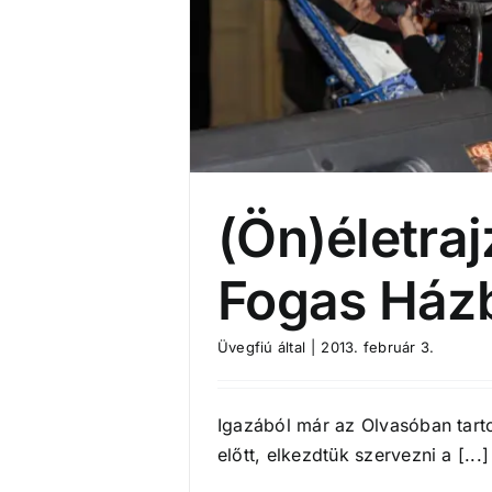
(Ön)életraj
Fogas Ház
Üvegfiú
által
|
2013. február 3.
Igazából már az Olvasóban tart
előtt, elkezdtük szervezni a [...]