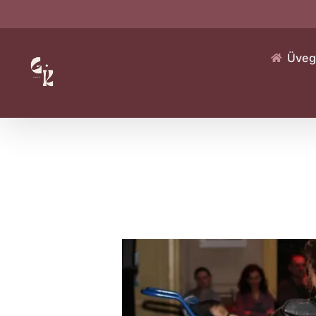
Kihagyás
Üveg