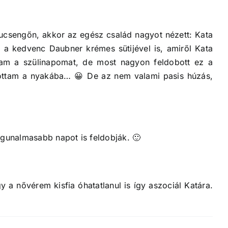
csengőn, akkor az egész család nagyot nézett: Kata
tt a kedvenc Daubner krémes sütijével is, amiről Kata
tam a szülinapomat, de most nagyon feldobott ez a
rottam a nyakába… 😀 De az nem valami pasis húzás,
egunalmasabb napot is feldobják. 🙂
 a nővérem kisfia óhatatlanul is így aszociál Katára.