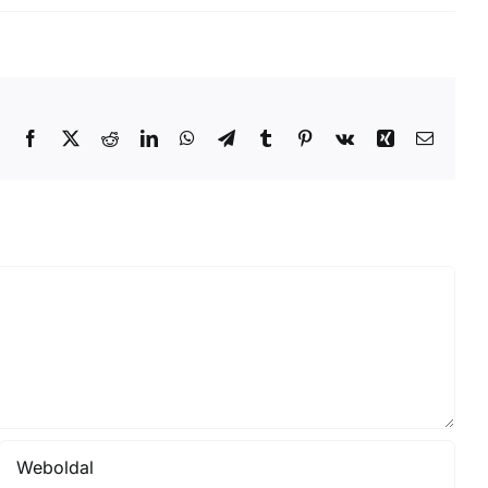
Facebook
X
Reddit
LinkedIn
WhatsApp
Telegram
Tumblr
Pinterest
Vk
Xing
Email: