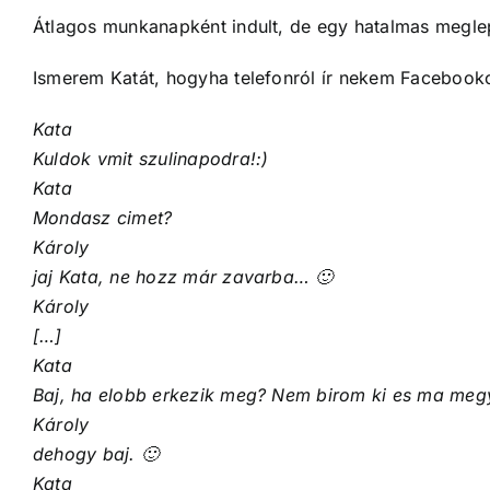
Átlagos munkanapként indult, de egy hatalmas megle
Ismerem Katát, hogyha telefonról ír nekem Facebookon
Kata
Kuldok vmit szulinapodra!:)
Kata
Mondasz cimet?
Károly
jaj Kata, ne hozz már zavarba… 🙂
Károly
[…]
Kata
Baj, ha elobb erkezik meg? Nem birom ki es ma meg
Károly
dehogy baj. 🙂
Kata