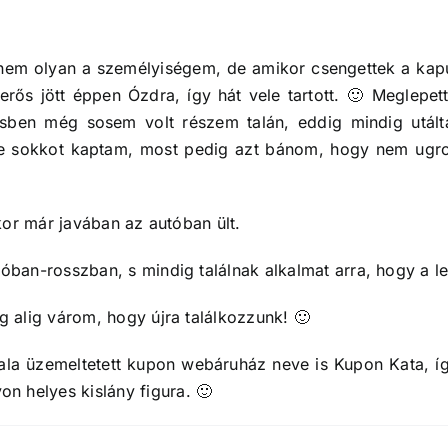
nem olyan a személyiségem, de amikor csengettek a kapu
smerős jött éppen Ózdra, így hát vele tartott. 🙂 Meglepe
sben még sosem volt részem talán, eddig mindig utál
inte sokkot kaptam, most pedig azt bánom, hogy nem ug
kkor már javában az autóban ült.
jóban-rosszban, s mindig találnak alkalmat arra, hogy a l
g alig várom, hogy újra találkozzunk! 🙂
la üzemeltetett kupon webáruház neve is Kupon Kata, így
n helyes kislány figura. 🙂