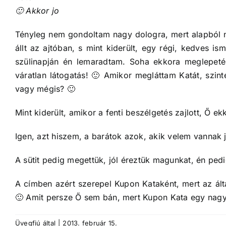
🙂 Akkor jo
Tényleg nem gondoltam nagy dologra, mert alapból 
állt az ajtóban, s mint kiderült, egy régi, kedves i
szülinapján én lemaradtam. Soha ekkora meglepeté
váratlan látogatás! 🙂 Amikor megláttam Katát, sz
vagy mégis? 🙂
Mint kiderült, amikor a fenti beszélgetés zajlott, Ő e
Igen, azt hiszem, a barátok azok, akik velem vannak 
A sütit pedig megettük, jól éreztük magunkat, én pedi
A címben azért szerepel Kupon Kataként, mert az álta
🙂 Amit persze Ő sem bán, mert Kupon Kata egy nagyo
Üvegfiú
által
|
2013. február 15.