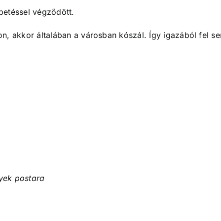
petéssel végződött.
, akkor általában a városban kószál. Így igazából fel s
yek postara