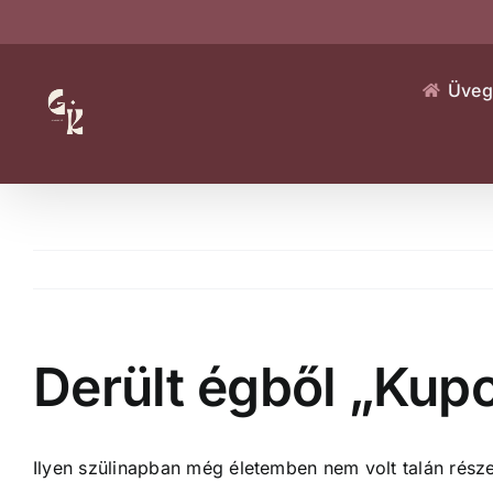
Kihagyás
Üveg
Derült égből „Kupo
Ilyen szülinapban még életemben nem volt talán rész