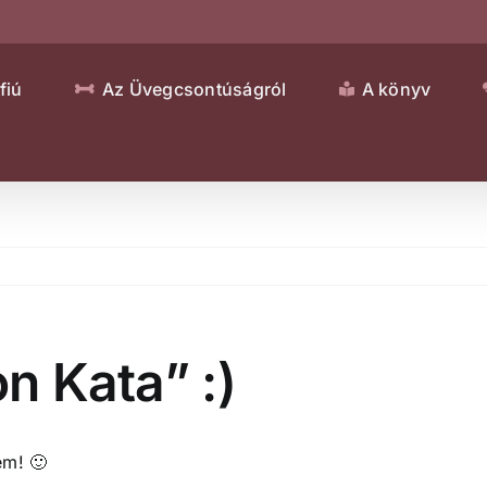
fiú
Az Üvegcsontúságról
A könyv
n Kata” :)
em! 🙂