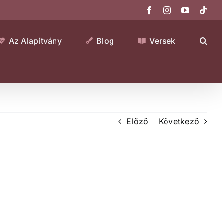
Facebook
Instagram
YouTube
Tikt
Az Alapítvány
Blog
Versek
Előző
Következő