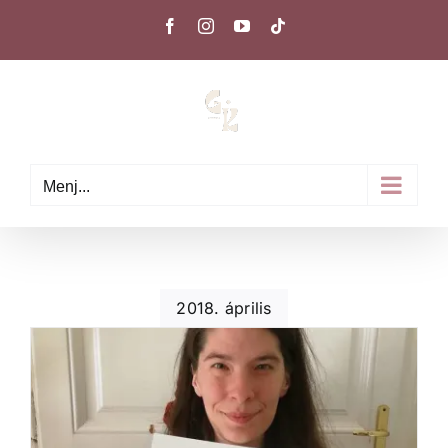
Kihagyás
Facebook
Instagram
YouTube
Tiktok
Menj...
2018. április