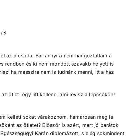
 🙁
t el az a csoda. Bár annyira nem hangoztattam a
ncs rendben és ki nem mondott szavakb helyett is
isz’ ha messzire nem is tudnánk menni, itt a ház
z ötlet: egy lift kellene, ami levisz a lépcsőkön!
em kellett sokat várakoznom, hamarosan meg is
ként az ötletet? Először is azért, mert jó barátok
-Egészségügyi Karán diplomázott, s elég sokmindent