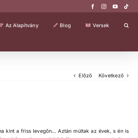
Facebook
Instagram
YouTube
Tikt
Az Alapítvány
Blog
Versek
Előző
Következő
na kint a friss levegőn… Aztán múltak az évek, s én is