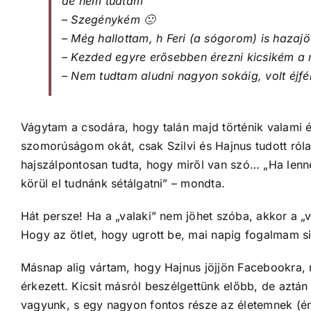
de nem tudtam
– Szegénykém 🙁
– Még hallottam, h Feri (a sógorom) is hazaj
– Kezded egyre erősebben érezni kicsikém a
– Nem tudtam aludni nagyon sokáig, volt éjfé
Vágytam a csodára, hogy talán majd történik valami é
szomorúságom okát, csak Szilvi és Hajnus tudott róla
hajszálpontosan tudta, hogy miről van szó… „Ha lenne
körül el tudnánk sétálgatni” – mondta.
Hát persze! Ha a „valaki” nem jöhet szóba, akkor a „va
Hogy az ötlet, hogy ugrott be, mai napig fogalmam sin
Másnap alig vártam, hogy Hajnus jöjjön Facebookra,
érkezett. Kicsit másról beszélgettünk előbb, de aztán
vagyunk, s egy nagyon fontos része az életemnek (é