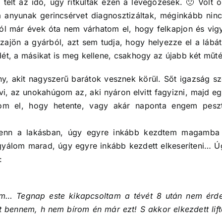
 telt az idő, úgy ritkultak ezen a levegőzések. 🙁 Volt
 anyunak gerincsérvet diagnosztizáltak, méginkább nincs 
l már évek óta nem várhatom el, hogy felkapjon és vigy
azajön a gyárból, azt sem tudja, hogy helyezze el a láb
dét, a másikat is meg kellene, csakhogy az újabb két műt
, akit nagyszerű barátok vesznek körül. Sőt igazság sze
 az unokahúgom az, aki nyáron elvitt fagyizni, majd eg
om el, hogy hetente, vagy akár naponta engem peszt
benn a lakásban, úgy egyre inkább kezdtem magamba 
álom marad, úgy egyre inkább kezdett elkeseríteni… Úgy
:
… Tegnap este kikapcsoltam a tévét 8 után nem érdek
 bennem, h nem bírom én már ezt! S akkor elkezdett lift