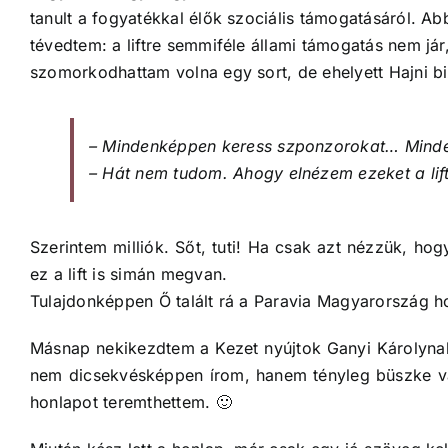
tanult a fogyatékkal élők szociális támogatásáról. A
tévedtem: a liftre semmiféle állami támogatás nem já
szomorkodhattam volna egy sort, de ehelyett Hajni biz
– Mindenképpen keress szponzorokat… Mind
– Hát nem tudom. Ahogy elnézem ezeket a lif
Szerintem milliók. Sőt, tuti! Ha csak azt nézzük, ho
ez a lift is simán megvan.
Tulajdonképpen Ő talált rá a Paravia Magyarország ho
Másnap nekikezdtem a Kezet nyújtok Ganyi Károlynak!
nem dicsekvésképpen írom, hanem tényleg büszke vagy
honlapot teremthettem. 🙂