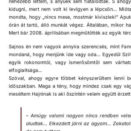
nehezebb lettem, s anyuék sem fiatalodtak. S ahogy
kidugni, mert nem volt ki levigyen a lépcsőn… Mióta
mondta, hogy „nincs mese, mostmár kiviszlek!” Aputó
órán át tartó, álló munkát végez. Általában, mikor h
Mert bár 2008. áprilisában megműtötték az egyik tér
Sajnos én nem vagyok annyira szerencsés, mint Fanny
mondaná, hogy menjünk ide vagy oda… Egyedül Szilvi,
egyik rokonomtól, vagy ismerősömtől sem várhat
elfoglaltsága…
Szóval, ahogy egyre többet kényszerültem lenni 
időszakban. Maga a tény, hogy mindez csak egy vágy
meséltem Hajninak is aki őszintén velem együtt érzett
– Amúgy valami nagyon nincs rendben velem
aludtak… Elkezdett járni az agyam… Zakatolt