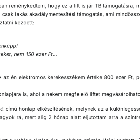
bban reménykedtem, hogy ez a lift is jár TB támogatásra,
r, csak lakás akadálymentesítési támogatás, ami mindössze
tatni kezdett:
enképp!
teket, nem 150 ezer Ft…
gy az én elektromos kerekesszékem értéke 800 ezer Ft, p
nlapjára is, ahol a nekem megfelelő liftet megvásárolha
 című honlap elkészítésének, melynek az a különlegessé
ok rá, mert alig 2 hónap alatt eljutottam arra a szint