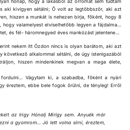
 olyan hónap, hogy a lakásból az orromat sem tudtam
aki kivigyen sétálni; Ő volt az legtöbbször, aki azt
en, hiszen a munkát is nehezen bírja, főként, hogy 8
át, hogy valamelyest elviselhetőbb legyen a fájdalma…
étet, és fél- háromnegyed éves mankózást jelentene…
rint nekem itt Ózdon nincs is olyan barátom, aki azt
y következő alkalommal sétálni, de úgy istenigazából
ráljon, hiszen mindenkinek megvan a maga élete,
fordulni… Vágytam ki, a szabadba, főként a nyári
 éreztem, ebbe bele fogok őrülni, de tényleg! Erről
elt az Irigy Hónalj Mirigy sem. Anyuék már
ezni a gyomrom… Jó lett volna sírni, éreztem,