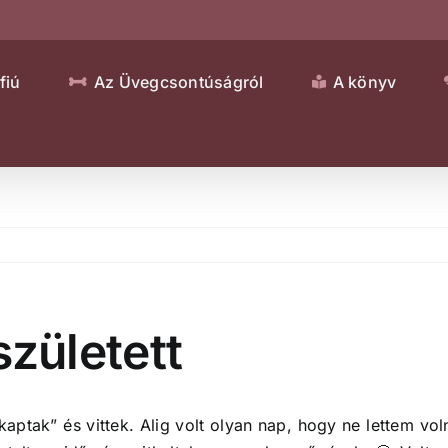
fiú
Az Üvegcsontúságról
A könyv
született
aptak” és vittek. Alig volt olyan nap, hogy ne lettem vol