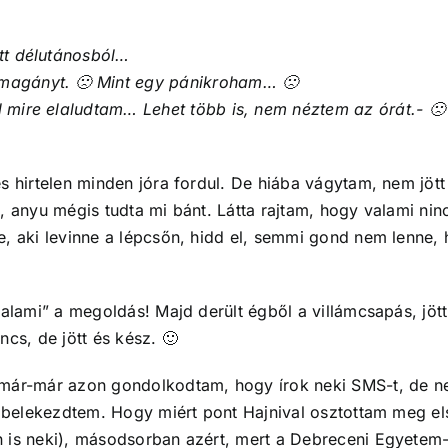
ött délutánosból…
 magányt. 🙁 Mint egy pánikroham… 🙁
l mire elaludtam… Lehet több is, nem néztem az órát.- 🙁
s hirtelen minden jóra fordul. De hiába vágytam, nem jöt
, anyu mégis tudta mi bánt. Látta rajtam, hogy valami ni
, aki levinne a lépcsőn, hidd el, semmi gond nem lenne, h
lami” a megoldás! Majd derült égből a villámcsapás, jött a
cs, de jött és kész. 🙂
 már-már azon gondolkodtam, hogy írok neki SMS-t, de n
 belekezdtem. Hogy miért pont Hajnival osztottam meg első
n is neki), másodsorban azért, mert a Debreceni Egyetem