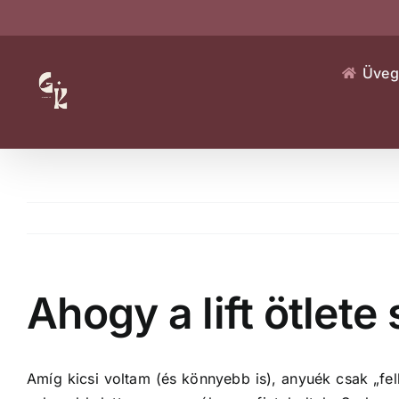
Kihagyás
Üveg
Ahogy a lift ötlete 
Amíg kicsi voltam (és könnyebb is), anyuék csak „felk