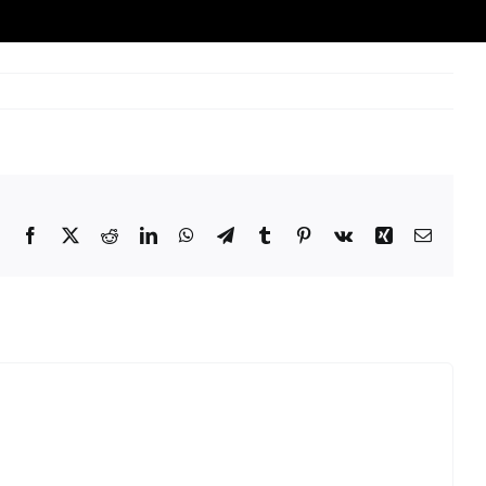
Facebook
X
Reddit
LinkedIn
WhatsApp
Telegram
Tumblr
Pinterest
Vk
Xing
Email: