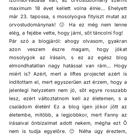
izomsorvadása van, az orvostudomány szerint
maximum 18 évet kellett volna élnie… Ehelyett
már 23. tapossa, s mosolyogva fityiszt mutat az
orvostudománynak! 🙂 Ha ez még nem lenne
elég, a fejébe vette, hogy járni, sőt táncolni fog!
Pár szó a blogjáról: ahogy olvasom, gyakran
azon veszem észre magam, hogy jókat
mosolygok az írásain, s ez az egész blog
elmondhatatlan nagy hatással van rám… Hogy
miért is? Azért, mert a liftes projectet azért is
indítottam el, mert egyszerűen azt érzem, hogy a
jelenlegi helyzetem nem jó, sőt egyre rosszabb
lesz, ezért változtatnom kell az életemen, s a
családom életén! Ez a blog igen jókor jött az
életembe, mitöbb, a legjobbkor, mert Fanny az
írásaival önbizalmat adott nekem, mégha ezt Ő
nem is tudja egyelőre. 🙂 Néha úgy éreztem,