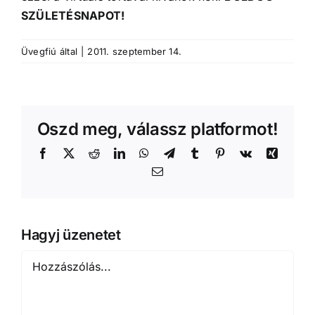
SZÜLETÉSNAPOT!
Üvegfiú
által
|
2011. szeptember 14.
Oszd meg, válassz platformot!
Facebook
X
Reddit
LinkedIn
WhatsApp
Telegram
Tumblr
Pinterest
Vk
Xing
Email:
Hagyj üzenetet
Hozzászólás