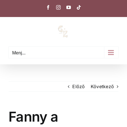
Kihagyás
Facebook
Instagram
YouTube
Tiktok
Menj...
Előző
Következő
Fanny a