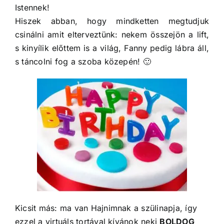
Istennek!
Hiszek abban, hogy mindketten megtudjuk
csinálni amit elterveztünk: nekem összejön a lift,
s kinyílik előttem is a világ, Fanny pedig lábra áll,
s táncolni fog a szoba közepén! 🙂
Kicsit más: ma van Hajnimnak a szülinapja, így
ezzel a virtuáls tortával kívánok neki
BOLDOG