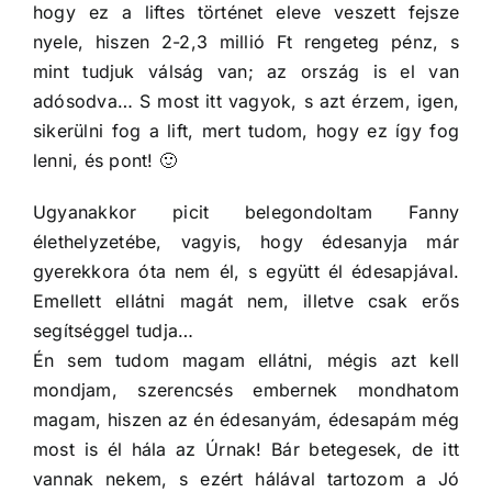
hogy ez a liftes történet eleve veszett fejsze
nyele, hiszen 2-2,3 millió Ft rengeteg pénz, s
mint tudjuk válság van; az ország is el van
adósodva… S most itt vagyok, s azt érzem, igen,
sikerülni fog a lift, mert tudom, hogy ez így fog
lenni, és pont! 🙂
Ugyanakkor picit belegondoltam Fanny
élethelyzetébe, vagyis, hogy édesanyja már
gyerekkora óta nem él, s együtt él édesapjával.
Emellett ellátni magát nem, illetve csak erős
segítséggel tudja…
Én sem tudom magam ellátni, mégis azt kell
mondjam, szerencsés embernek mondhatom
magam, hiszen az én édesanyám, édesapám még
most is él hála az Úrnak! Bár betegesek, de itt
vannak nekem, s ezért hálával tartozom a Jó