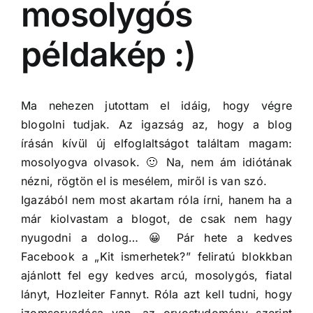
mosolygós
példakép :)
Ma nehezen jutottam el idáig, hogy végre
blogolni tudjak. Az igazság az, hogy a blog
írásán kívül új elfoglaltságot találtam magam:
mosolyogva olvasok. 🙂 Na, nem ám idiótának
nézni, rögtön el is mesélem, miről is van szó.
Igazából nem most akartam róla írni, hanem ha a
már kiolvastam a blogot, de csak nem hagy
nyugodni a dolog… 😀 Pár hete a kedves
Facebook a „Kit ismerhetek?” feliratú blokkban
ajánlott fel egy kedves arcú, mosolygós, fiatal
lányt, Hozleiter Fannyt. Róla azt kell tudni, hogy