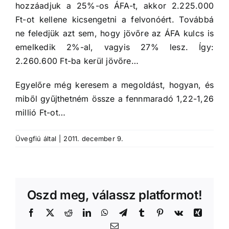
hozzáadjuk a 25%-os ÁFA-t, akkor 2.225.000
Ft-ot kellene kicsengetni a felvonóért. Továbbá
ne feledjük azt sem, hogy jövőre az ÁFA kulcs is
emelkedik 2%-al, vagyis 27% lesz. Így:
2.260.600 Ft-ba kerül jövőre…
Egyelőre még keresem a megoldást, hogyan, és
miből gyűjthetném össze a fennmaradó 1,22-1,26
millió Ft-ot…
Üvegfiú
által
|
2011. december 9.
Oszd meg, válassz platformot!
Facebook
X
Reddit
LinkedIn
WhatsApp
Telegram
Tumblr
Pinterest
Vk
Xing
Email: