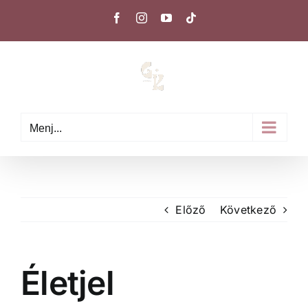
Kihagyás
Facebook
Instagram
YouTube
Tiktok
Menj...
Előző
Következő
Életjel