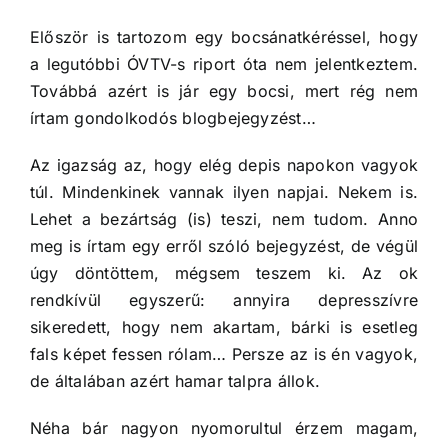
Először is tartozom egy bocsánatkéréssel, hogy
a legutóbbi ÓVTV-s riport óta nem jelentkeztem.
Továbbá azért is jár egy bocsi, mert rég nem
írtam gondolkodós blogbejegyzést…
Az igazság az, hogy elég depis napokon vagyok
túl. Mindenkinek vannak ilyen napjai. Nekem is.
Lehet a bezártság (is) teszi, nem tudom. Anno
meg is írtam egy erről szóló bejegyzést, de végül
úgy döntöttem, mégsem teszem ki. Az ok
rendkívül egyszerű: annyira depresszívre
sikeredett, hogy nem akartam, bárki is esetleg
fals képet fessen rólam… Persze az is én vagyok,
de általában azért hamar talpra állok.
Néha bár nagyon nyomorultul érzem magam,