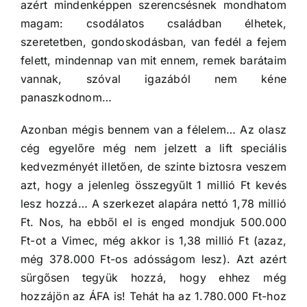
azért mindenképpen szerencsésnek mondhatom
magam: csodálatos családban élhetek,
szeretetben, gondoskodásban, van fedél a fejem
felett, mindennap van mit ennem, remek barátaim
vannak, szóval igazából nem kéne
panaszkodnom…
Azonban mégis bennem van a félelem… Az olasz
cég egyelőre még nem jelzett a lift speciális
kedvezményét illetően, de szinte biztosra veszem
azt, hogy a jelenleg összegyűlt 1 millió Ft kevés
lesz hozzá… A szerkezet alapára nettó 1,78 millió
Ft. Nos, ha ebből el is enged mondjuk 500.000
Ft-ot a Vimec, még akkor is 1,38 millió Ft (azaz,
még 378.000 Ft-os adósságom lesz). Azt azért
sürgősen tegyük hozzá, hogy ehhez még
hozzájön az ÁFA is! Tehát ha az 1.780.000 Ft-hoz