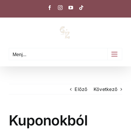
Kihagyás
Facebook
Instagram
YouTube
Tiktok
Menj...
Előző
Következő
Kuponokból