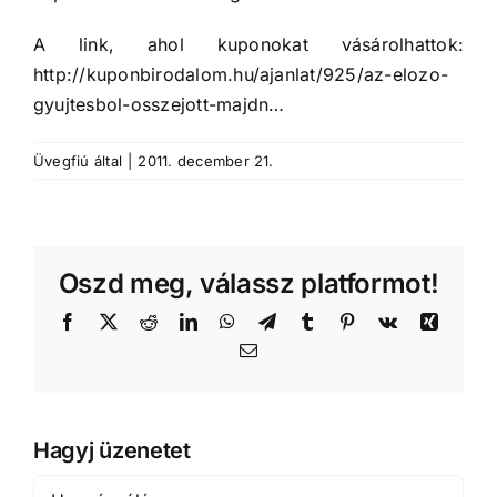
A link, ahol kuponokat vásárolhattok:
http://kuponbirodalom.hu/ajanlat/925/az-elozo-
gyujtesbol-osszejott-majdn…
Üvegfiú
által
|
2011. december 21.
Oszd meg, válassz platformot!
Facebook
X
Reddit
LinkedIn
WhatsApp
Telegram
Tumblr
Pinterest
Vk
Xing
Email:
Hagyj üzenetet
Hozzászólás