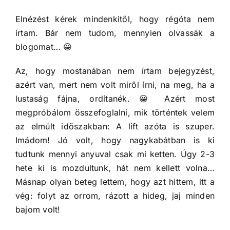
Elnézést kérek mindenkitől, hogy régóta nem
írtam. Bár nem tudom, mennyien olvassák a
blogomat… 😀
Az, hogy mostanában nem írtam bejegyzést,
azért van, mert nem volt miről írni, na meg, ha a
lustaság fájna, ordítanék. 😀 Azért most
megpróbálom összefoglalni, mik történtek velem
az elmúlt időszakban: A lift azóta is szuper.
Imádom! Jó volt, hogy nagykabátban is ki
tudtunk mennyi anyuval csak mi ketten. Úgy 2-3
hete ki is mozdultunk, hát nem kellett volna…
Másnap olyan beteg lettem, hogy azt hittem, itt a
vég: folyt az orrom, rázott a hideg, jaj minden
bajom volt!