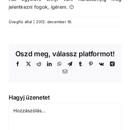
jelentkezni fogok, ígérem. 🙂
Üvegfiú
által
|
2012. december 16.
Oszd meg, válassz platformot!
Facebook
X
Reddit
LinkedIn
WhatsApp
Telegram
Tumblr
Pinterest
Vk
Xing
Email:
Hagyj üzenetet
Hozzászólás