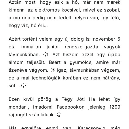
Aztán most, hogy esik a hó, már nem merek
kimenni az elektromos kocsival, mivel ez szobai,
a motorja pedig nem fedett helyen van, így félő,
hogy víz, hó éri…
Azért történt velem egy új dolog is: november 5
óta immáron junior rendszergazda vagyok
távmunkában. 🙂 Azt hiszem ezzel egy újabb
álmom teljesült. Beért a gyümölcs, amire már
tizenéve vágyom. 🙂 Igaz, távmunkában végzem,
de a mai technológiák korában ez nem hátrány,
sőt… 🙂
Ezen kívül pörög a Tégy Jót! Ha lehet így
mondani, imádom! Facebookon jelenleg 1299
rajongót számlálunk. 🙂
Hát egyelőre ennyi van. Karácsonyig még