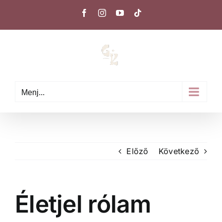
Kihagyás
Facebook
Instagram
YouTube
Tiktok
Menj...
Előző
Következő
Életjel rólam