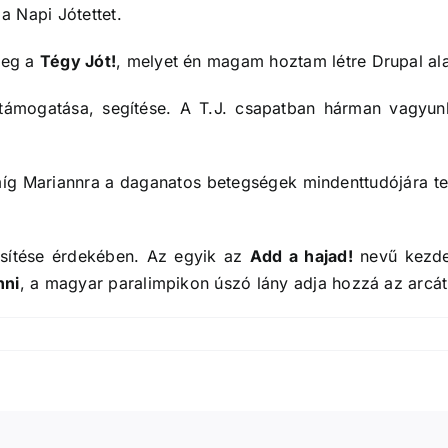
a Napi Jótettet.
meg a
Tégy Jót!
, melyet én magam hoztam létre Drupal alap
 támogatása, segítése. A T.J. csapatban hárman vagyu
míg Mariannra a daganatos betegségek mindenttudójára tek
rűsítése érdekében. Az egyik az
Add a hajad!
nevű kezde
nni
, a magyar paralimpikon úszó lány adja hozzá az arcát