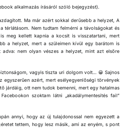
book alkalmazás írásáról szóló bejegyzést).
gazdagított. Ma már azért sokkal derűsebb a helyzet, A
 a térlátásom. Nem tudtam felmérni a távolságokat és
s meg kellett kapnia a kocsit is visszatartani, mert
bb a helyzet, mert a szüleimen kívül egy barátom is
t adva: nem olyan vészes a helyzet, mint azt elsőre
a biztonságom, vagyis tiszta uri dolgom volt… 😀 Sajnos
z egyszerűen azért, mert esélyegyenlőségi törvények
tő járdáig, ott nem tudok bemenni, mert egy hatalmas
Facebookon szoktam látni „akadálymentesítés fail”
upán annyi, hogy az új tulajdonossal nem egyezett a
ígéretet tettem, hogy lesz másik, ami az enyém, s pont