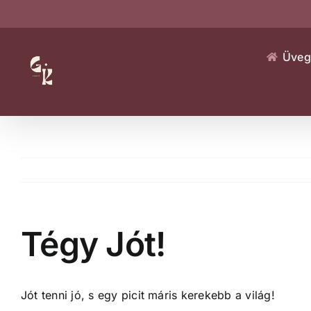
Kihagyás
Üveg
Tégy Jót!
Jót tenni jó, s egy picit máris kerekebb a világ!