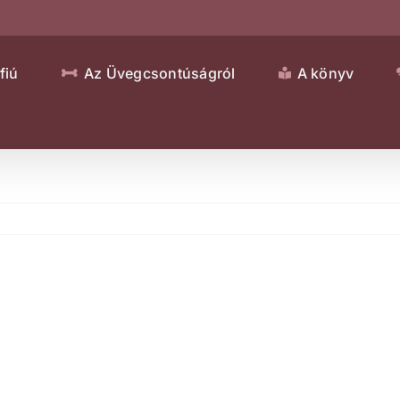
fiú
Az Üvegcsontúságról
A könyv