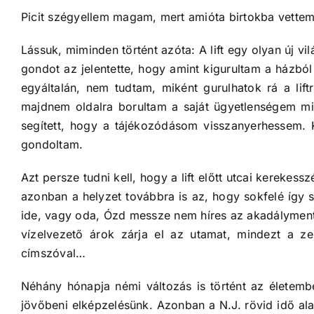
Picit szégyellem magam, mert amióta
birtokba vettem 
Lássuk, miminden történt azóta: A lift egy olyan új v
gondot az jelentette, hogy amint kigurultam a házbó
egyáltalán, nem tudtam, miként gurulhatok rá a lift
majdnem oldalra borultam a saját ügyetlenségem mia
segített, hogy a tájékozódásom visszanyerhessem. K
gondoltam.
Azt persze tudni kell, hogy a lift előtt utcai kerekes
azonban a helyzet továbbra is az, hogy sokfelé így
ide, vagy oda, Ózd messze nem híres az akadálymente
vízelvezető árok zárja el az utamat, mindezt a z
címszóval…
Néhány hónapja némi változás is történt az életemb
jövőbeni elképzelésünk. Azonban a N.J. rövid idő alat