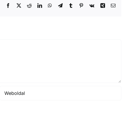
Facebook
X
Reddit
LinkedIn
WhatsApp
Telegram
Tumblr
Pinterest
Vk
Xing
Email: