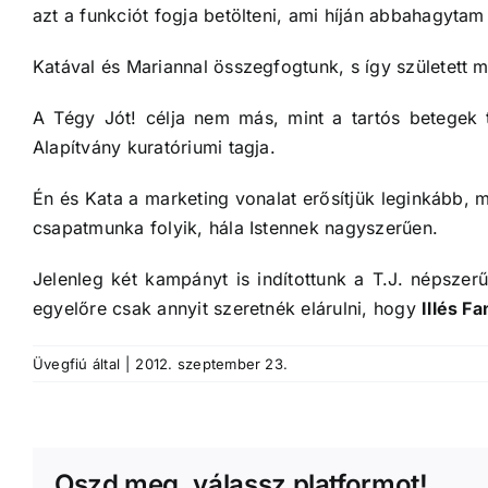
azt a funkciót fogja betölteni, ami híján abbahagytam 
Katával és Mariannal összegfogtunk, s így született 
A Tégy Jót! célja nem más, mint a tartós betegek
Alapítvány kuratóriumi tagja.
Én és Kata a marketing vonalat erősítjük leginkább, 
csapatmunka folyik, hála Istennek nagyszerűen.
Jelenleg két kampányt is indítottunk a T.J. népsze
egyelőre csak annyit szeretnék elárulni, hogy
Illés Fa
Üvegfiú
által
|
2012. szeptember 23.
Oszd meg, válassz platformot!