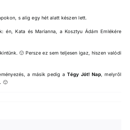
okon, s alig egy hét alatt készen lett.
nk: én, Kata és Marianna, a Kosztyu Ádám Emlékére
intünk. 🙂 Persze ez sem teljesen igaz, hiszen valódi
ményezés, a másik pedig a
Tégy Jót! Nap
, melyről
. 🙂