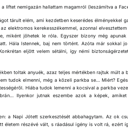
a liftet
nemigazán hallattam magamról (leszámítva a Face
ilágot tárult elém, ami kezdetben keserédes élményekkel 
l az elektromos kerekesszékemmel, azonnal elvesztettem
re, miként jöhetek le róla. Egyszer bizony még apunak i
tt. Hála Istennek, baj nem történt. Azóta már sokkal jo
onkrétan eljött velem sétálni, így némi biztonságérzete
székben toltak anyuék, azaz teljes mértékben rajtuk múlt 
 sem tudok elmenni, még a közeli parkba se… Miért? Egés
sségéről. Hiába tudok lemenni a kocsival a parkba veze
ebrán… Ilyenkor jutnak eszembe azok a képek, amiket 
en: a Napi Jótett szerkesztését abbahagytam. Az ok cs
t életem részévé vált, s ráadásul igény is volt rá, ezért 