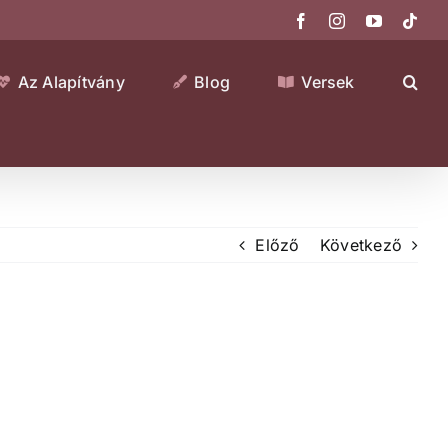
Facebook
Instagram
YouTube
Tikt
Az Alapítvány
Blog
Versek
Előző
Következő