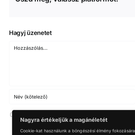
Hagyj üzenetet
Hozzászólás
Jegyezze meg a nevet, emailt és webcímet ha leg
Nagyra értékeljük a magánéletét
Notif
Cookie-kat használunk a böngészési élmény fokozására