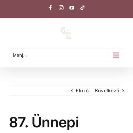
Kihagyás
Facebook
Instagram
YouTube
Tiktok
Menj...
Előző
Következő
87. Ünnepi