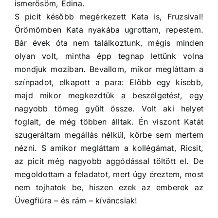
ismerősöm, Edina.
S picit később megérkezett Kata is, Fruzsival!
Örömömben Kata nyakába ugrottam, repestem.
Bár évek óta nem találkoztunk, mégis minden
olyan volt, mintha épp tegnap lettünk volna
mondjuk moziban. Bevallom, mikor megláttam a
színpadot, elkapott a para: Előbb egy kisebb,
majd mikor megkezdtük a beszélgetést, egy
nagyobb tömeg gyűlt össze. Volt aki helyet
foglalt, de még többen álltak. Én viszont Katát
szugeráltam megállás nélkül, körbe sem mertem
nézni. S amikor megláttam a kollégámat, Ricsit,
az picit még nagyobb aggódással töltött el. De
megoldottam a feladatot, mert úgy éreztem, most
nem tojhatok be, hiszen ezek az emberek az
Üvegfiúra – és rám – kíváncsiak!