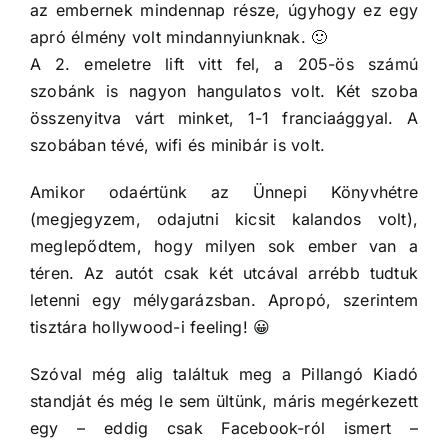
az embernek mindennap része, úgyhogy ez egy
apró élmény volt mindannyiunknak. 🙂
A 2. emeletre lift vitt fel, a 205-ös számú
szobánk is nagyon hangulatos volt. Két szoba
összenyitva várt minket, 1-1 franciaággyal. A
szobában tévé, wifi és minibár is volt.
Amikor odaértünk az Ünnepi Könyvhétre
(megjegyzem, odajutni kicsit kalandos volt),
meglepődtem, hogy milyen sok ember van a
téren. Az autót csak két utcával arrébb tudtuk
letenni egy mélygarázsban. Apropó, szerintem
tisztára hollywood-i feeling! 😀
Szóval még alig találtuk meg a Pillangó Kiadó
standját és még le sem ültünk, máris megérkezett
egy – eddig csak Facebook-ról ismert –