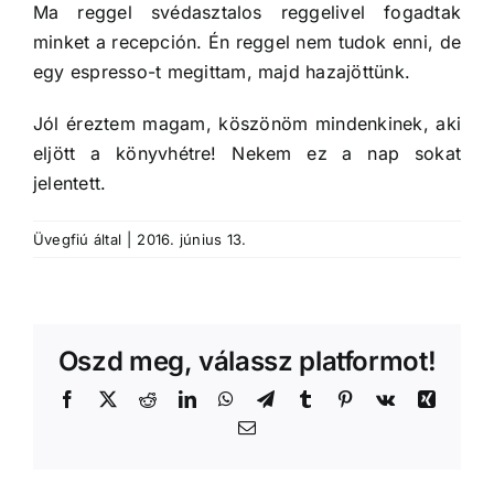
Ma reggel svédasztalos reggelivel fogadtak
minket a recepción. Én reggel nem tudok enni, de
egy espresso-t megittam, majd hazajöttünk.
Jól éreztem magam, köszönöm mindenkinek, aki
eljött a könyvhétre! Nekem ez a nap sokat
jelentett.
Üvegfiú
által
|
2016. június 13.
Oszd meg, válassz platformot!
Facebook
X
Reddit
LinkedIn
WhatsApp
Telegram
Tumblr
Pinterest
Vk
Xing
Email: