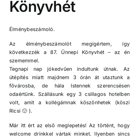
Könyvhét
Élménybeszámoló.
Az élménybeszámolót megígértem, így
következzék a 87. Ünnepi Könyvhét – az én
szememmel.
Tegnapi nap jókedvűen indultunk útnak. Az
útépítés miatt majdnem 3 órán át utaztunk a
fővárosba, de hála Istennek szerencsésen
odaértünk. Szállásunk egy 3 csillagos hotelben
volt, amit a kollégámnak köszönhetek (köszi
Ricsi 🙂 ).
Már itt ért az első meglepetés! Az történt, hogy
welcome drinkkel vártak minket. Ilyenben sincs