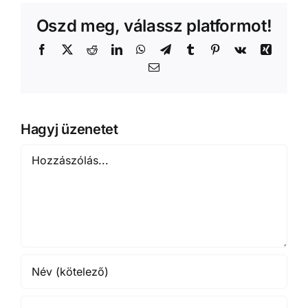
Oszd meg, válassz platformot!
Facebook
X
Reddit
LinkedIn
WhatsApp
Telegram
Tumblr
Pinterest
Vk
Xing
Email:
Hagyj üzenetet
Hozzászólás