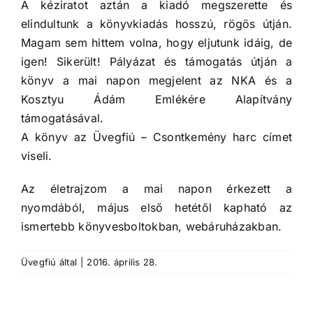
A kéziratot aztán a kiadó megszerette és
elindultunk a könyvkiadás hosszú, rögös útján.
Magam sem hittem volna, hogy eljutunk idáig, de
igen! Sikerült! Pályázat és támogatás útján a
könyv a mai napon megjelent az NKA és a
Kosztyu Ádám Emlékére Alapítvány
támogatásával.
A könyv az Üvegfiú – Csontkemény harc címet
viseli.
Az életrajzom a mai napon érkezett a
nyomdából, május első hetétől kapható az
ismertebb könyvesboltokban, webáruházakban.
Üvegfiú
által
|
2016. április 28.