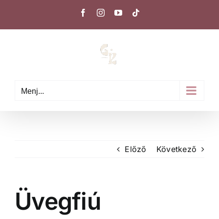
Kihagyás
Facebook
Instagram
YouTube
Tiktok
Menj...
Előző
Következő
Üvegfiú