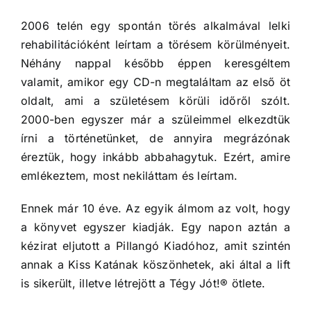
2006 telén egy spontán törés alkalmával lelki
rehabilitációként leírtam a törésem körülményeit.
Néhány nappal később éppen keresgéltem
valamit, amikor egy CD-n megtaláltam az első öt
oldalt, ami a születésem körüli időről szólt.
2000-ben egyszer már a szüleimmel elkezdtük
írni a történetünket, de annyira megrázónak
éreztük, hogy inkább abbahagytuk. Ezért, amire
emlékeztem, most nekiláttam és leírtam.
Ennek már 10 éve. Az egyik álmom az volt, hogy
a könyvet egyszer kiadják. Egy napon aztán a
kézirat eljutott a Pillangó Kiadóhoz, amit szintén
annak a Kiss Katának köszönhetek, aki által a lift
is sikerült, illetve létrejött a Tégy Jót!® ötlete.