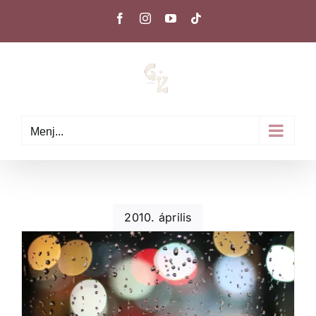
Kihagyás
Facebook
Instagram
YouTube
Tiktok
Menj...
2010. április