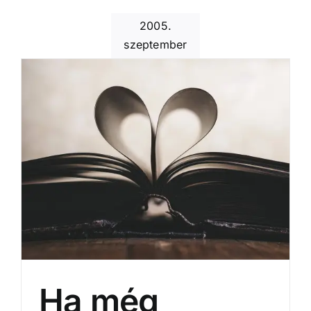
2005.
szeptember
Ha még egyszer újra láthatnálak
Ha még