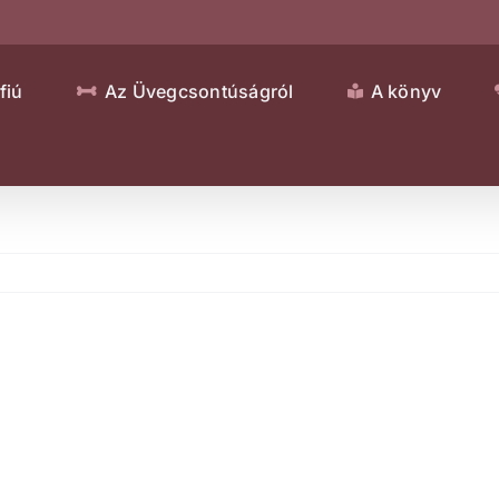
fiú
Az Üvegcsontúságról
A könyv