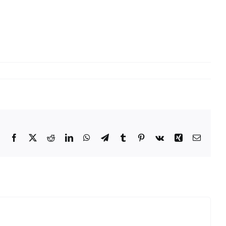
Facebook
X
Reddit
LinkedIn
WhatsApp
Telegram
Tumblr
Pinterest
Vk
Xing
Email: