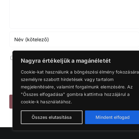
Jegyezze meg a nevet, emailt és webcímet ha leg
Nagyra értékeljük a magánéletét
Notif
Cookie-kat használunk a böngészési élmény fokozására
személyre szabott hirdetések vagy tartalom
Notif
megjelenítésére, valamint forgalmunk elemzésére. Az
"Összes elfogadása" gombra kattintva hozzájárul a
cookie-k használatához.
Összes elutasítása
Mindent elfogad