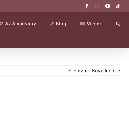
Facebook
Instagram
YouTube
Tikt
Az Alapítvány
Blog
Versek
Előző
Következő