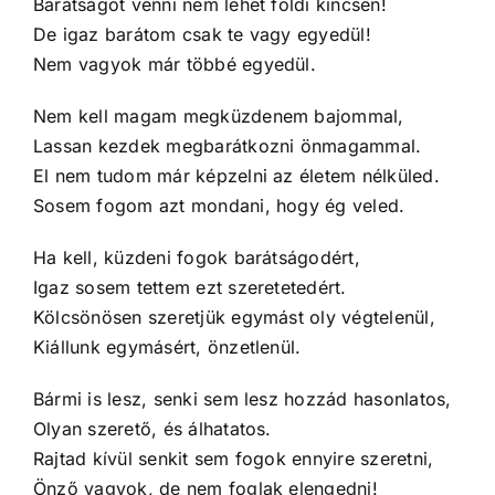
Barátságot venni nem lehet földi kincsen!
De igaz barátom csak te vagy egyedül!
Nem vagyok már többé egyedül.
Nem kell magam megküzdenem bajommal,
Lassan kezdek megbarátkozni önmagammal.
El nem tudom már képzelni az életem nélküled.
Sosem fogom azt mondani, hogy ég veled.
Ha kell, küzdeni fogok barátságodért,
Igaz sosem tettem ezt szeretetedért.
Kölcsönösen szeretjük egymást oly végtelenül,
Kiállunk egymásért, önzetlenül.
Bármi is lesz, senki sem lesz hozzád hasonlatos,
Olyan szerető, és álhatatos.
Rajtad kívül senkit sem fogok ennyire szeretni,
Önző vagyok, de nem foglak elengedni!