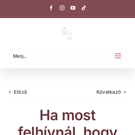
Kihagyás
Facebook
Instagram
YouTube
Tiktok
Menj...
Előző
Következő
Ha most
felhívnál, hogy