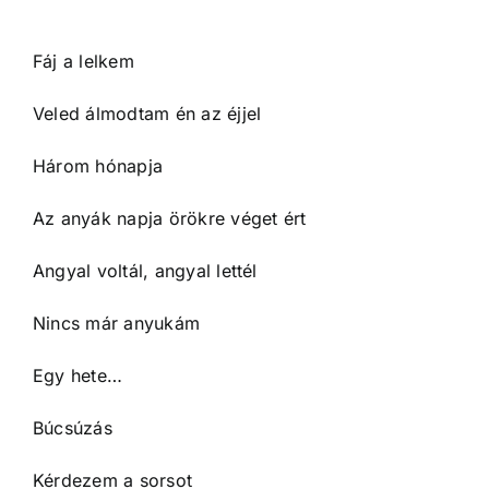
Fáj a lelkem
Veled álmodtam én az éjjel
Három hónapja
Az anyák napja örökre véget ért
Angyal voltál, angyal lettél
Nincs már anyukám
Egy hete…
Búcsúzás
Kérdezem a sorsot