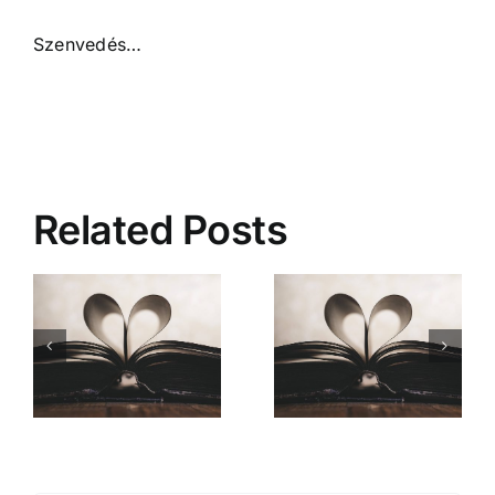
Szenvedés…
Related Posts
Mióta ismerlek