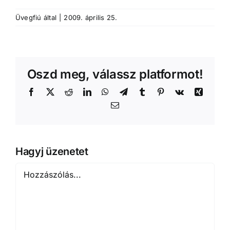
Üvegfiú
által
|
2009. április 25.
Oszd meg, válassz platformot!
Facebook
X
Reddit
LinkedIn
WhatsApp
Telegram
Tumblr
Pinterest
Vk
Xing
Email:
Hagyj üzenetet
Hozzászólás