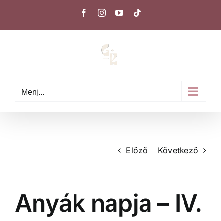
Kihagyás
Facebook
Instagram
YouTube
Tiktok
Menj...
Előző
Következő
Anyák napja – IV.