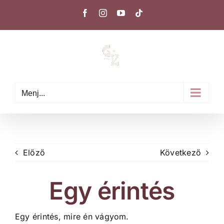
Kihagyás
Facebook
Instagram
YouTube
Tiktok
Menj...
Előző
Következő
Egy érintés
Egy érintés, mire én vágyom.