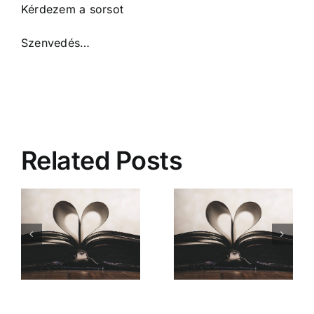
Kérdezem a sorsot
Szenvedés…
Related Posts
Mióta ismerlek