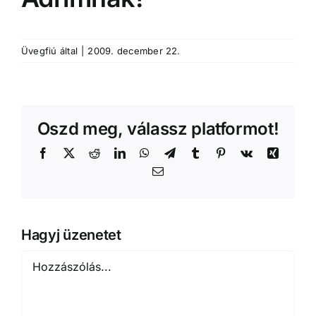
Üvegfiú
által
|
2009. december 22.
Oszd meg, válassz platformot!
Facebook
X
Reddit
LinkedIn
WhatsApp
Telegram
Tumblr
Pinterest
Vk
Xing
Email:
Hagyj üzenetet
Hozzászólás