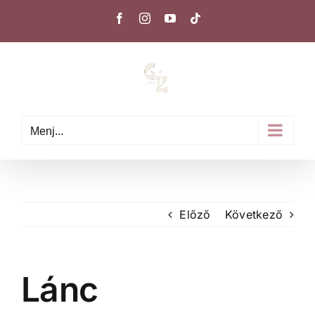
Kihagyás
Facebook
Instagram
YouTube
Tiktok
Menj...
Előző
Következő
Lánc