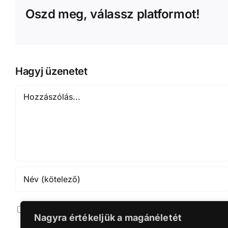
Oszd meg, válassz platformot!
Hagyj üzenetet
Hozzászólás
Jegyezze meg a nevet, emailt és webcímet ha leg
Nagyra értékeljük a magánéletét