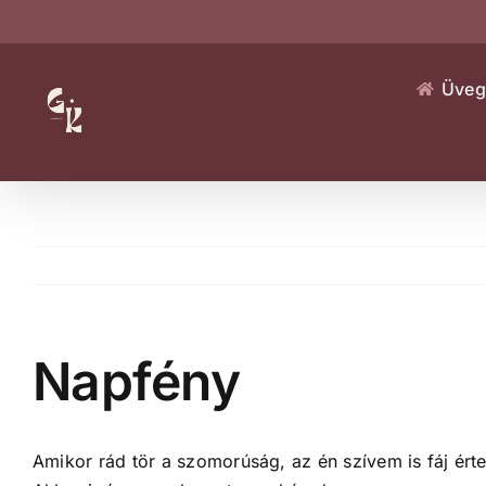
Kihagyás
Üveg
Napfény
Amikor rád tör a szomorúság, az én szívem is fáj ért