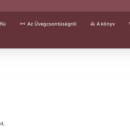
fiú
Az Üvegcsontúságról
A könyv
ed,