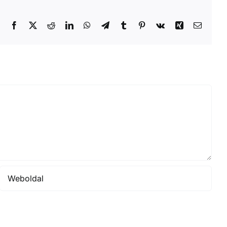
Facebook
X
Reddit
LinkedIn
WhatsApp
Telegram
Tumblr
Pinterest
Vk
Xing
Email: