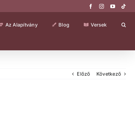
Facebook
Instagram
YouTube
Tikt
Az Alapítvány
Blog
Versek
Előző
Következő