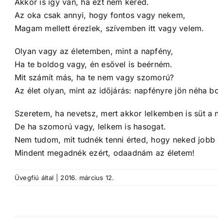
Akkor is így van, ha ezt nem kéred.
Az oka csak annyi, hogy fontos vagy nekem,
Magam mellett érezlek, szívemben itt vagy velem.
Olyan vagy az életemben, mint a napfény,
Ha te boldog vagy, én esővel is beérném.
Mit számít más, ha te nem vagy szomorú?
Az élet olyan, mint az időjárás: napfényre jön néha b
Szeretem, ha nevetsz, mert akkor lelkemben is süt a 
De ha szomorú vagy, lelkem is hasogat.
Nem tudom, mit tudnék tenni érted, hogy neked jobb 
Mindent megadnék ezért, odaadnám az életem!
Üvegfiú
által
|
2016. március 12.