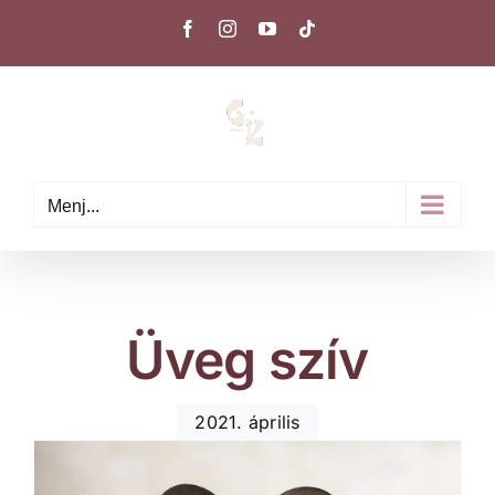
Kihagyás
Facebook
Instagram
YouTube
Tiktok
Menj...
Üveg szív
2021. április