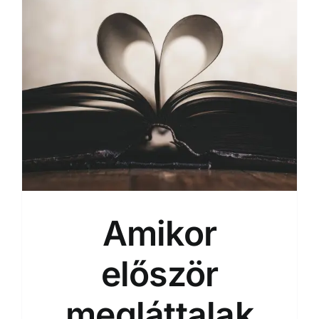
Amikor
először
megláttalak