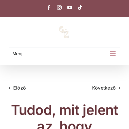
Kihagyás
Facebook
Instagram
YouTube
Tiktok
Menj...
Előző
Következő
Tudod, mit jelent
az, hogy