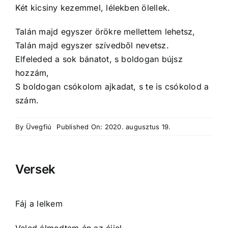
Két kicsiny kezemmel, lélekben ölellek.
Talán majd egyszer örökre mellettem lehetsz,
Talán majd egyszer szívedből nevetsz.
Elfeleded a sok bánatot, s boldogan bújsz
hozzám,
S boldogan csókolom ajkadat, s te is csókolod a
szám.
By
Üvegfiú
Published On: 2020. augusztus 19.
Versek
Fáj a lelkem
Veled álmodtam én az éjjel