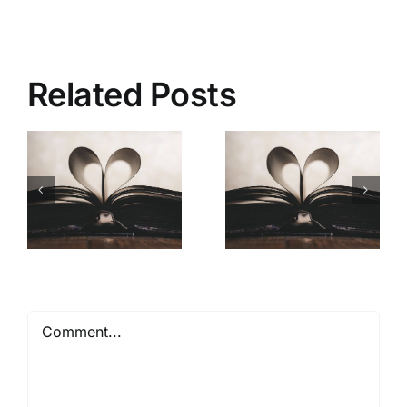
Related Posts
Mióta ismerlek
Comment