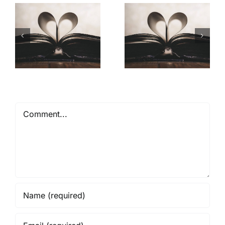
Mióta ismerlek
Comment