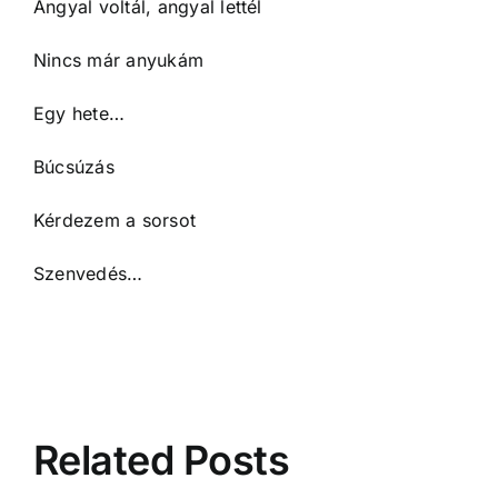
Angyal voltál, angyal lettél
Nincs már anyukám
Egy hete…
Búcsúzás
Kérdezem a sorsot
Szenvedés…
Related Posts