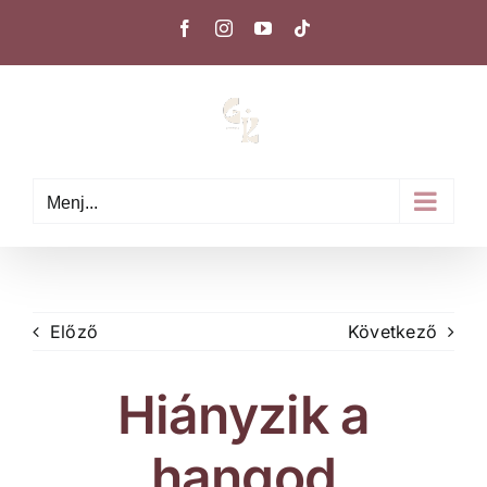
Kihagyás
Facebook
Instagram
YouTube
Tiktok
Menj...
Előző
Következő
Hiányzik a
hangod