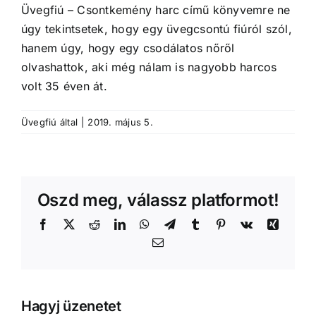
Üvegfiú – Csontkemény harc című könyvemre ne
úgy tekintsetek, hogy egy üvegcsontú fiúról szól,
hanem úgy, hogy egy csodálatos nőről
olvashattok, aki még nálam is nagyobb harcos
volt 35 éven át.
Üvegfiú
által
|
2019. május 5.
Oszd meg, válassz platformot!
Facebook
X
Reddit
LinkedIn
WhatsApp
Telegram
Tumblr
Pinterest
Vk
Xing
Email:
Hagyj üzenetet