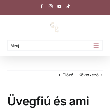
Kihagyás
Facebook
Instagram
YouTube
Tiktok
Menj...
Előző
Következő
Üvegfiú és ami