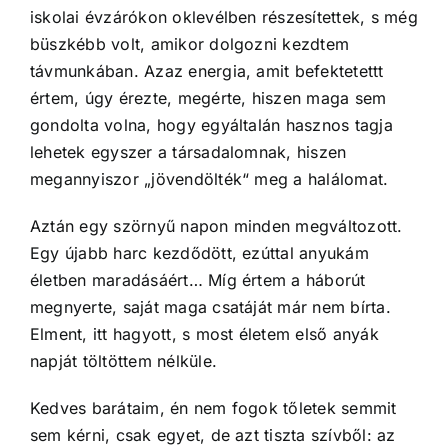
iskolai évzárókon oklevélben részesítettek, s még
büszkébb volt, amikor dolgozni kezdtem
távmunkában. Azaz energia, amit befektetettt
értem, úgy érezte, megérte, hiszen maga sem
gondolta volna, hogy egyáltalán hasznos tagja
lehetek egyszer a társadalomnak, hiszen
megannyiszor „jövendölték“ meg a halálomat.
Aztán egy szörnyű napon minden megváltozott.
Egy újabb harc kezdődött, ezúttal anyukám
életben maradásáért… Míg értem a háborút
megnyerte, saját maga csatáját már nem bírta.
Elment, itt hagyott, s most életem első anyák
napját töltöttem nélküle.
Kedves barátaim, én nem fogok tőletek semmit
sem kérni, csak egyet, de azt tiszta szívből: az