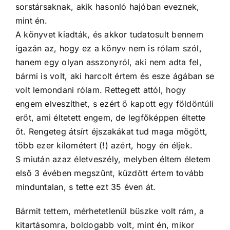
sorstársaknak, akik hasonló hajóban eveznek,
mint én.
A könyvet kiadták, és akkor tudatosult bennem
igazán az, hogy ez a könyv nem is rólam szól,
hanem egy olyan asszonyról, aki nem adta fel,
bármi is volt, aki harcolt értem és esze ágában se
volt lemondani rólam. Rettegett attól, hogy
engem elveszíthet, s ezért ő kapott egy földöntúli
erőt, ami éltetett engem, de legfőképpen éltette
őt. Rengeteg átsírt éjszakákat tud maga mögött,
több ezer kilométert (!) azért, hogy én éljek.
S miután azaz életveszély, melyben éltem életem
első 3 évében megszűnt, küzdött értem tovább
minduntalan, s tette ezt 35 éven át.
Bármit tettem, mérhetetlenül büszke volt rám, a
kitartásomra, boldogabb volt, mint én, mikor