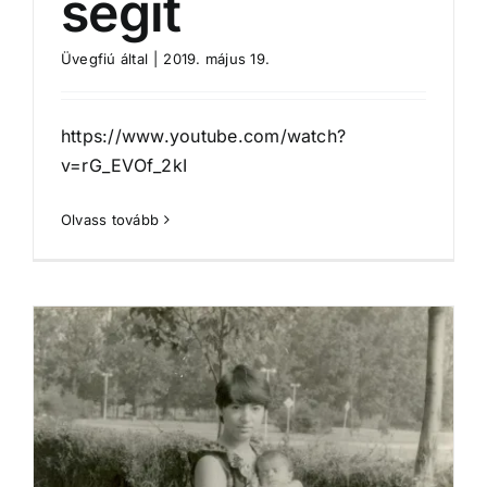
segít
Üvegfiú
által
|
2019. május 19.
https://www.youtube.com/watch?
v=rG_EVOf_2kI
Olvass tovább