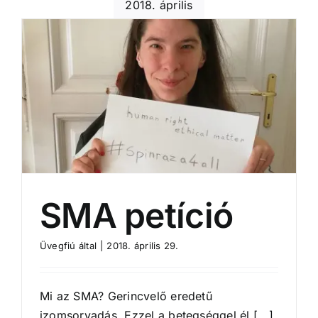
2018. április
SMA petíció
Üvegfiú
által
|
2018. április 29.
Mi az SMA? Gerincvelő eredetű
izomsorvadás. Ezzel a betegséggel él [...]