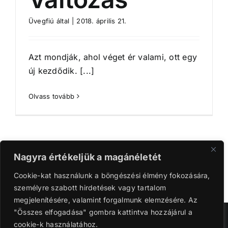
Üvegfiú
által
|
2018. április 21.
Azt mondják, ahol véget ér valami, ott egy
új kezdődik. [...]
Olvass tovább
Nagyra értékeljük a magánéletét
1
2
Következő
Cookie-kat használunk a böngészési élmény fokozására,
személyre szabott hirdetések vagy tartalom
megjelenítésére, valamint forgalmunk elemzésére. Az
"Összes elfogadása" gombra kattintva hozzájárul a
Szerzői jog 2016-2024 | Ganyi Károly.
cookie-k használatához.