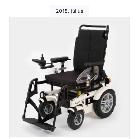
2018. július
Elektromos kerekesszék projekt #3