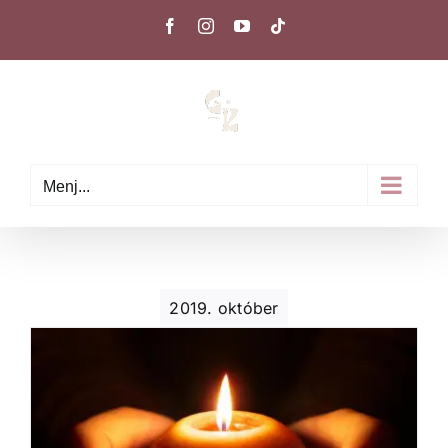
Kihagyás
Facebook
Instagram
YouTube
Tiktok
Menj...
2019. október