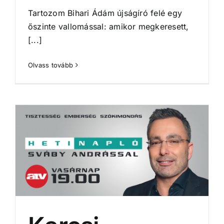
Tartozom Bihari Ádám újságíró felé egy
őszinte vallomással: amikor megkeresett,
[...]
Olvass tovább
Karcsi története: Aki élete minden percében segítségre szorul, mégis amikor csak tud, másokon segít