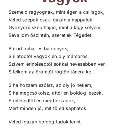
Szemeid ragyognak, mint égen a csillagok,
Veled szépek csak igazán a nappalok.
Gyönyörű szép hajad, mint a lágy selyem,
Bevallom őszintén, szeretlek Tégedet.
Bőröd puha, és bársonyos,
S illatodtól vagyok én oly mámoros.
Szívem érintésedtől sokkal hevesebben ver,
S lelkem az örömtől rögtön táncra kel.
S ha hozzám szólsz, az oly jó nekem,
S ha megcsókolsz, attól én boldog leszek.
Érintésedtől én megborzadok,
Mert minden jó, mit tőled kaphatok.
Veled igazán boldog tudok lenni,