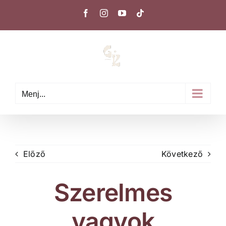
Kihagyás
Facebook
Instagram
YouTube
Tiktok
Menj...
Előző
Következő
Szerelmes
vagyok