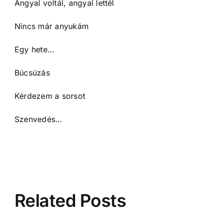
Angyal voltál, angyal lettél
Nincs már anyukám
Egy hete…
Búcsúzás
Kérdezem a sorsot
Szenvedés…
Related Posts