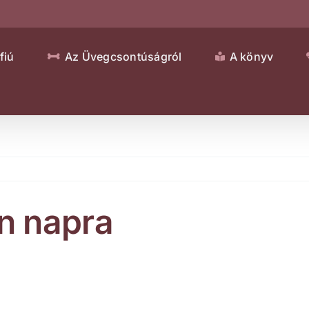
fiú
Az Üvegcsontúságról
A könyv
in napra