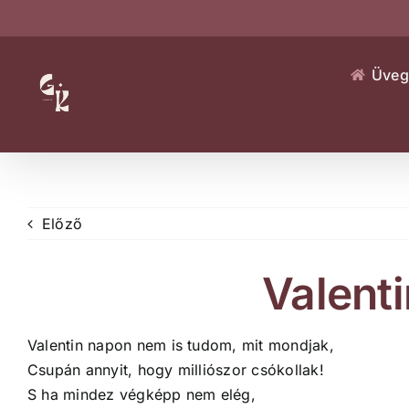
Kihagyás
Üveg
Előző
Valent
Valentin napon nem is tudom, mit mondjak,
Csupán annyit, hogy milliószor csókollak!
S ha mindez végképp nem elég,