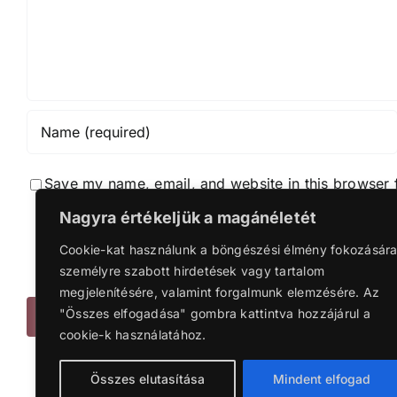
Save my name, email, and website in this browser 
Nagyra értékeljük a magánéletét
Notif
Cookie-kat használunk a böngészési élmény fokozására
Notif
személyre szabott hirdetések vagy tartalom
megjelenítésére, valamint forgalmunk elemzésére. Az
"Összes elfogadása" gombra kattintva hozzájárul a
cookie-k használatához.
Összes elutasítása
Mindent elfogad