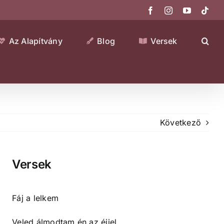
Facebook
Instagram
YouTube
Tikt
Az Alapítvány
Blog
Versek
Következő
Versek
Fáj a lelkem
Veled álmodtam én az éjjel