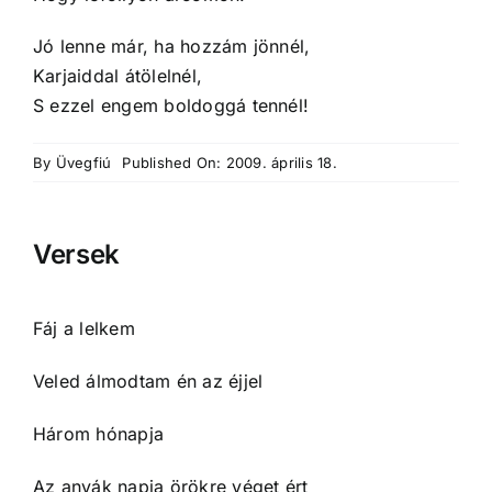
Jó lenne már, ha hozzám jönnél,
Karjaiddal átölelnél,
S ezzel engem boldoggá tennél!
By
Üvegfiú
Published On: 2009. április 18.
Versek
Fáj a lelkem
Veled álmodtam én az éjjel
Három hónapja
Az anyák napja örökre véget ért