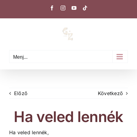
Kihagyás
Facebook
Instagram
YouTube
Tiktok
Menj...
Előző
Következő
Ha veled lennék
Ha veled lennék,