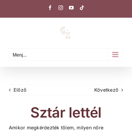
Kihagyás
Facebook
Instagram
YouTube
Tiktok
Menj...
Előző
Következő
Sztár lettél
Amikor megkérdezték tőlem, milyen nőre