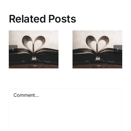
Related Posts
Mióta ismerlek
Comment