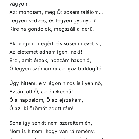
vágyom,
Azt mondtam, meg Őt sosem találom…
Legyen kedves, és legyen gyönyörű,
Kire ha gondolok, megszáll a derű.
Aki engem megért, és sosem nevet ki,
Az életemet adnám igen, neki!
Érzi, amit érzek, hozzám hasonló,
Ő legyen számomra az igaz boldogító.
Úgy hittem, e világon nincs is ilyen nő,
Aztán jött Ő, az énekesnő!
Ő a nappalom, Ő az éjszakám,
Ő az, ki örömöt adott rám!
Soha így senkit nem szerettem én,
Nem is hittem, hogy van rá remény.