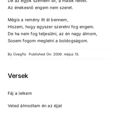
De az egyik szemem sír, a másik nevet.
Az énekesnő engem nem szeret.
Mégis a remény itt él bennem,
Hiszem, hogy egyszer szeretni fog engem.
De ha nem fog teljesülni, az én nagy álmom,
Sosem fogom meglelni a boldogságom.
By
Üvegfiú
Published On: 2009. május 13.
Versek
Fáj a lelkem
Veled álmodtam én az éjjel