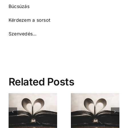
Búcsúzás
Kérdezem a sorsot
Szenvedés…
Related Posts
Mióta ismerlek