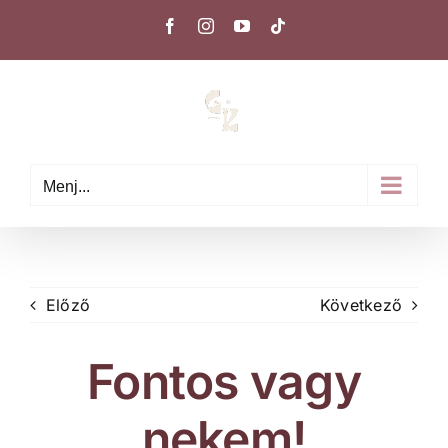
Kihagyás
Facebook
Instagram
YouTube
Tiktok
Menj...
Előző
Következő
Fontos vagy
nekem!