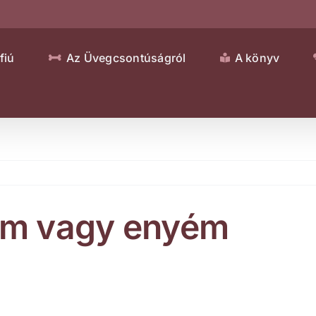
fiú
Az Üvegcsontúságról
A könyv
nem vagy enyém