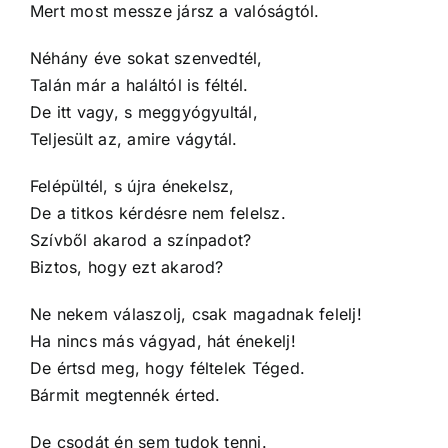
Mert most messze jársz a valóságtól.
Néhány éve sokat szenvedtél,
Talán már a haláltól is féltél.
De itt vagy, s meggyógyultál,
Teljesült az, amire vágytál.
Felépültél, s újra énekelsz,
De a titkos kérdésre nem felelsz.
Szívből akarod a színpadot?
Biztos, hogy ezt akarod?
Ne nekem válaszolj, csak magadnak felelj!
Ha nincs más vágyad, hát énekelj!
De értsd meg, hogy féltelek Téged.
Bármit megtennék érted.
De csodát én sem tudok tenni.