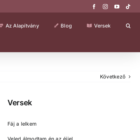
Facebook
Instagram
YouTube
Tikt
Az Alapítvány
Blog
Versek
Következő
Versek
Fáj a lelkem
Veled álmodtam én az éjjel