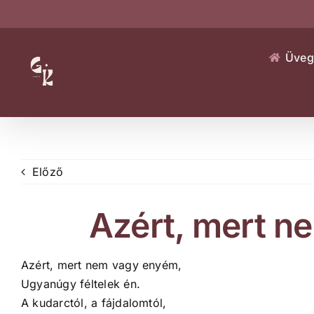
Kihagyás
Üveg
Előző
Azért, mert 
Azért, mert nem vagy enyém,
Ugyanúgy féltelek én.
A kudarctól, a fájdalomtól,