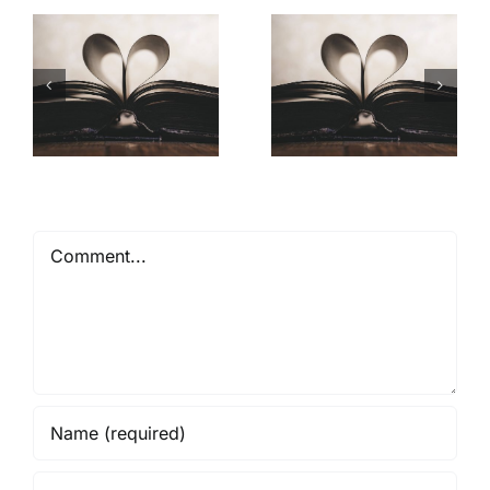
Mióta ismerlek
Comment