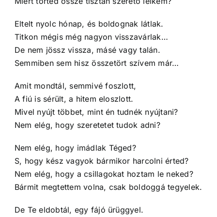
Miért törted össze tisztán szerető lelkem?
Eltelt nyolc hónap, és boldognak látlak.
Titkon mégis még nagyon visszavárlak…
De nem jössz vissza, másé vagy talán.
Semmiben sem hisz összetört szívem már…
Amit mondtál, semmivé foszlott,
A fiú is sérült, a hitem eloszlott.
Mivel nyújt többet, mint én tudnék nyújtani?
Nem elég, hogy szeretetet tudok adni?
Nem elég, hogy imádlak Téged?
S, hogy kész vagyok bármikor harcolni érted?
Nem elég, hogy a csillagokat hoztam le neked?
Bármit megtettem volna, csak boldoggá tegyelek.
De Te eldobtál, egy fájó ürüggyel.