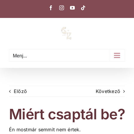
Kihagyás
Facebook
Instagram
YouTube
Tiktok
Menj...
Előző
Következő
Miért csaptál be?
Én mostmár semmit nem értek.