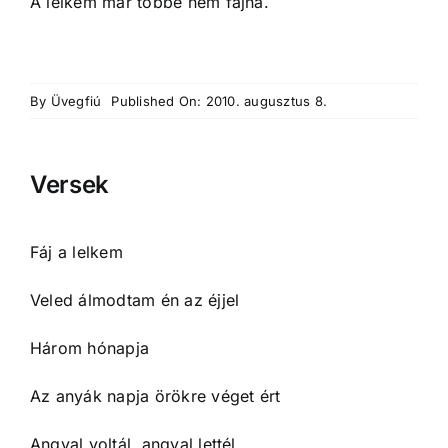
A lelkem már többé nem fájna.
By
Üvegfiú
Published On: 2010. augusztus 8.
Versek
Fáj a lelkem
Veled álmodtam én az éjjel
Három hónapja
Az anyák napja örökre véget ért
Angyal voltál, angyal lettél