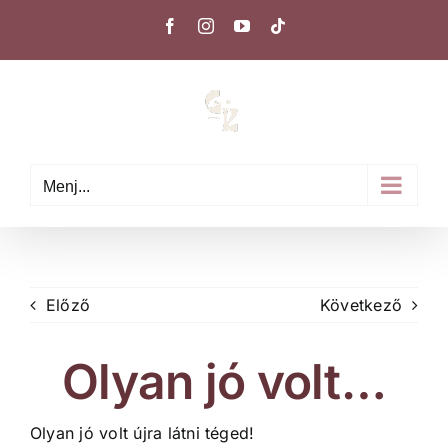
Kihagyás
Facebook
Instagram
YouTube
Tiktok
Menj...
Előző
Következő
Olyan jó volt…
Olyan jó volt újra látni téged!