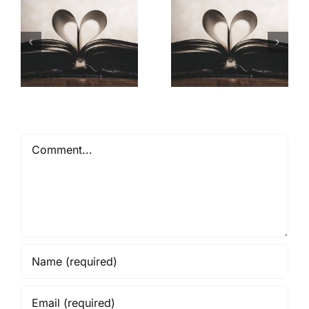
Mióta ismerlek
Comment