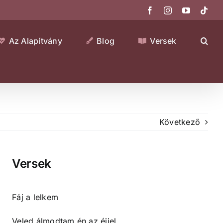
Facebook
Instagram
YouTube
Tikt
Az Alapítvány
Blog
Versek
Következő
Versek
Fáj a lelkem
Veled álmodtam én az éjjel