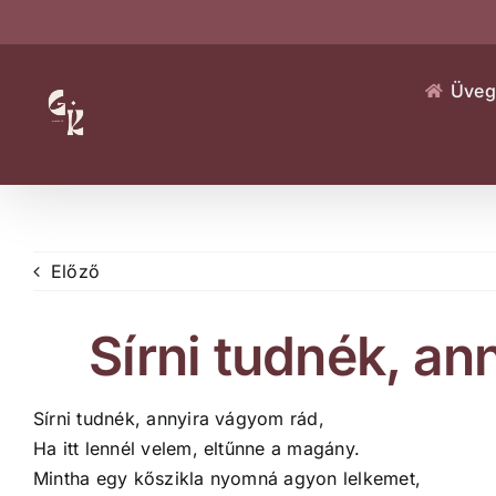
Kihagyás
Üveg
Előző
Sírni tudnék, a
Sírni tudnék, annyira vágyom rád,
Ha itt lennél velem, eltűnne a magány.
Mintha egy kőszikla nyomná agyon lelkemet,