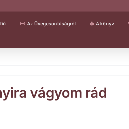
fiú
Az Üvegcsontúságról
A könyv
nnyira vágyom rád