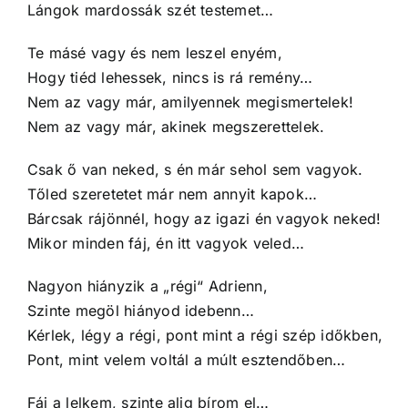
Lángok mardossák szét testemet…
Te másé vagy és nem leszel enyém,
Hogy tiéd lehessek, nincs is rá remény…
Nem az vagy már, amilyennek megismertelek!
Nem az vagy már, akinek megszerettelek.
Csak ő van neked, s én már sehol sem vagyok.
Tőled szeretetet már nem annyit kapok…
Bárcsak rájönnél, hogy az igazi én vagyok neked!
Mikor minden fáj, én itt vagyok veled…
Nagyon hiányzik a „régi“ Adrienn,
Szinte megöl hiányod idebenn…
Kérlek, légy a régi, pont mint a régi szép időkben,
Pont, mint velem voltál a múlt esztendőben…
Fáj a lelkem, szinte alig bírom el…