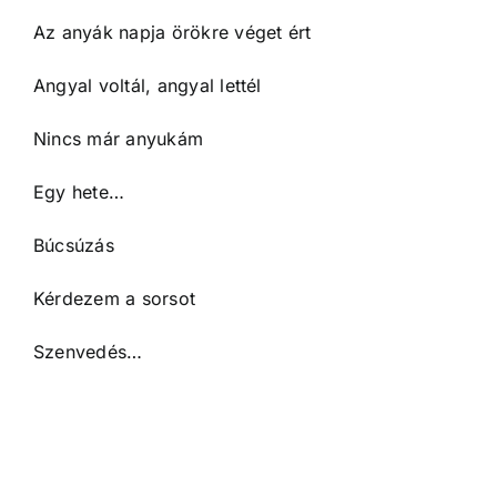
Az anyák napja örökre véget ért
Angyal voltál, angyal lettél
Nincs már anyukám
Egy hete…
Búcsúzás
Kérdezem a sorsot
Szenvedés…