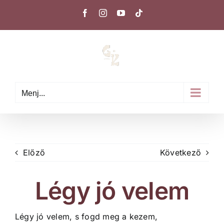
Kihagyás
Facebook
Instagram
YouTube
Tiktok
Menj...
Előző
Következő
Légy jó velem
Légy jó velem, s fogd meg a kezem,