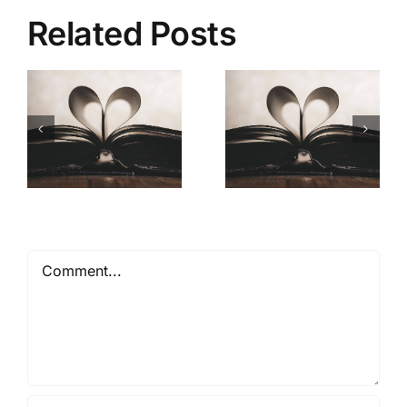
Related Posts
Mióta ismerlek
Comment