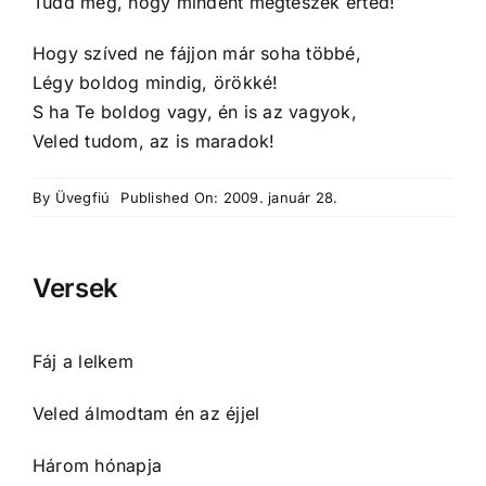
Tudd meg, hogy mindent megteszek érted!
Hogy szíved ne fájjon már soha többé,
Légy boldog mindig, örökké!
S ha Te boldog vagy, én is az vagyok,
Veled tudom, az is maradok!
By
Üvegfiú
Published On: 2009. január 28.
Versek
Fáj a lelkem
Veled álmodtam én az éjjel
Három hónapja