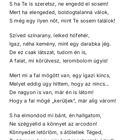
S ha Te is szeretsz, ne engedd el sosem!
Mert ha elengeded, boldogtalanná válok,
S még egy ilyen nőt, mint Te sosem találok!
Szíved színarany, lelked hófehér,
Igaz, néha kemény, mint egy darabka jég.
De ez csak látszat, tudom én is,
A falat, mi körülvesz, lerombolom úgyis!
Mert mi a fal mögött van, egy igazi kincs,
Melyet eddig úgy hittem, hogy az nincs…
De nagyon is van, már én is látom!
Hogy a fal mögé „kerüljek”, már alig várom!
S ha elmondod mi bánt, én hallgatom,
Ne szégyelld a könnyet az arcodon!
Könnyedet letörlöm, s átölellek Téged,