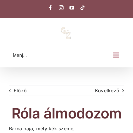
Kihagyás
Facebook
Instagram
YouTube
Tiktok
Menj...
Előző
Következő
Róla álmodozom
Barna haja, mély kék szeme,