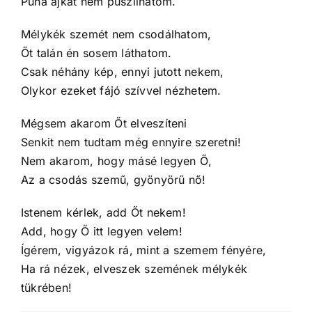
Puha ajkát nem puszilhatom.
Mélykék szemét nem csodálhatom,
Őt talán én sosem láthatom.
Csak néhány kép, ennyi jutott nekem,
Olykor ezeket fájó szívvel nézhetem.
Mégsem akarom Őt elveszíteni
Senkit nem tudtam még ennyire szeretni!
Nem akarom, hogy másé legyen Ő,
Az a csodás szemű, gyönyörű nő!
Istenem kérlek, add Őt nekem!
Add, hogy Ő itt legyen velem!
Ígérem, vigyázok rá, mint a szemem fényére,
Ha rá nézek, elveszek szemének mélykék
tükrében!