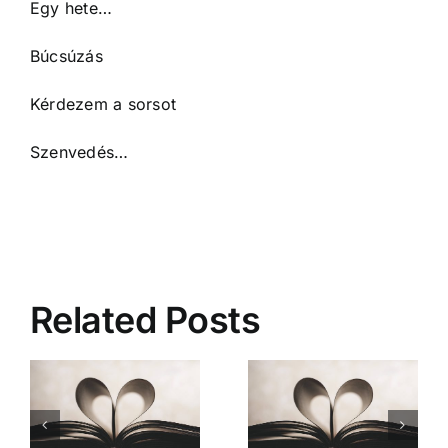
Egy hete…
Búcsúzás
Kérdezem a sorsot
Szenvedés…
Related Posts
Mióta ismerlek