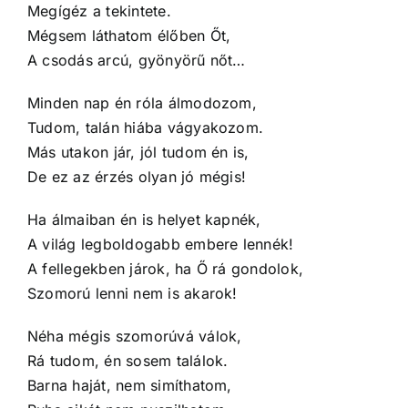
Megígéz a tekintete.
Mégsem láthatom élőben Őt,
A csodás arcú, gyönyörű nőt…
Minden nap én róla álmodozom,
Tudom, talán hiába vágyakozom.
Más utakon jár, jól tudom én is,
De ez az érzés olyan jó mégis!
Ha álmaiban én is helyet kapnék,
A világ legboldogabb embere lennék!
A fellegekben járok, ha Ő rá gondolok,
Szomorú lenni nem is akarok!
Néha mégis szomorúvá válok,
Rá tudom, én sosem találok.
Barna haját, nem simíthatom,