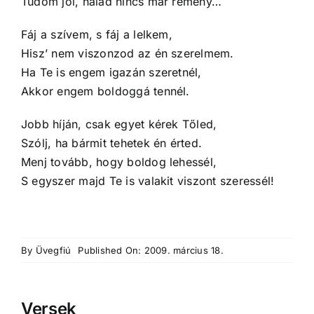
Tudom jól, nálad nincs már remény…
Fáj a szívem, s fáj a lelkem,
Hisz’ nem viszonzod az én szerelmem.
Ha Te is engem igazán szeretnél,
Akkor engem boldoggá tennél.
Jobb híján, csak egyet kérek Tőled,
Szólj, ha bármit tehetek én érted.
Menj tovább, hogy boldog lehessél,
S egyszer majd Te is valakit viszont szeressél!
By
Üvegfiú
Published On: 2009. március 18.
Versek