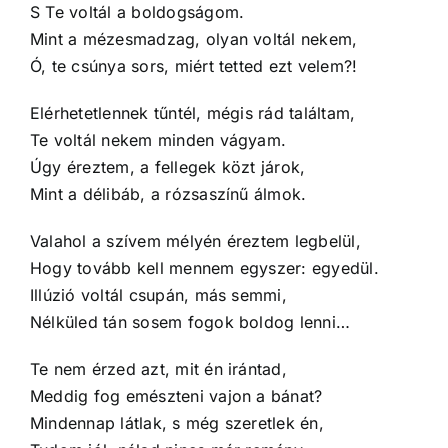
S Te voltál a boldogságom.
Mint a mézesmadzag, olyan voltál nekem,
Ó, te csúnya sors, miért tetted ezt velem?!
Elérhetetlennek tűntél, mégis rád találtam,
Te voltál nekem minden vágyam.
Úgy éreztem, a fellegek közt járok,
Mint a délibáb, a rózsaszínű álmok.
Valahol a szívem mélyén éreztem legbelül,
Hogy tovább kell mennem egyszer: egyedül.
Illúzió voltál csupán, más semmi,
Nélküled tán sosem fogok boldog lenni…
Te nem érzed azt, mit én irántad,
Meddig fog emészteni vajon a bánat?
Mindennap látlak, s még szeretlek én,