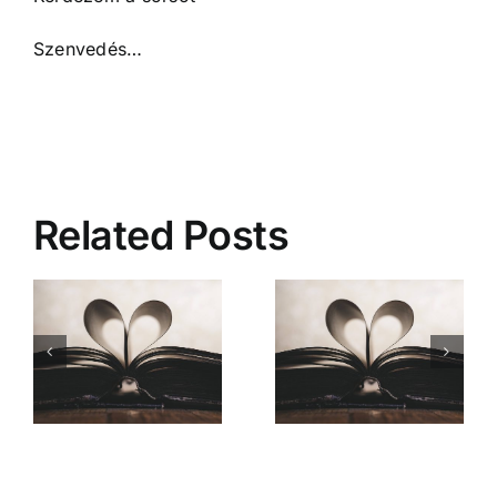
Szenvedés…
Related Posts
Mióta ismerlek