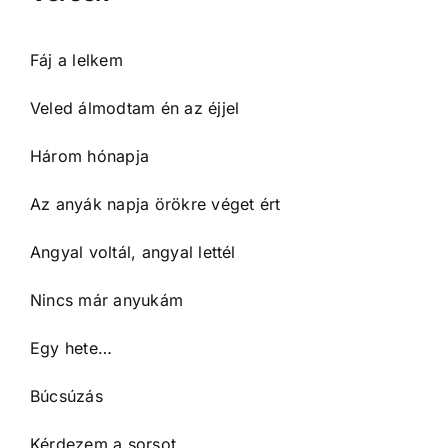
Fáj a lelkem
Veled álmodtam én az éjjel
Három hónapja
Az anyák napja örökre véget ért
Angyal voltál, angyal lettél
Nincs már anyukám
Egy hete…
Búcsúzás
Kérdezem a sorsot