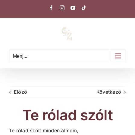
Kihagyás
Facebook
Instagram
YouTube
Tiktok
Menj...
Előző
Következő
Te rólad szólt
Te rólad szólt minden álmom,