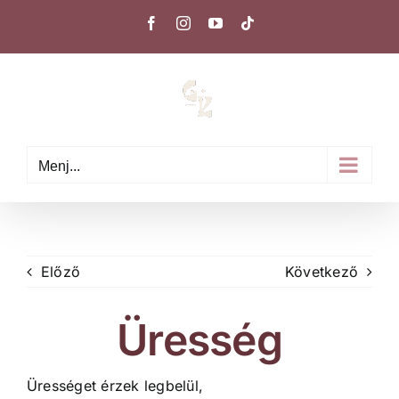
Kihagyás
Facebook
Instagram
YouTube
Tiktok
Menj...
Előző
Következő
Üresség
Ürességet érzek legbelül,