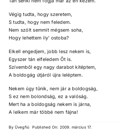
Tán senki nem fogja már az én kezem.
Végig tudta, hogy szeretem,
S tudta, hogy nem feledem.
Nem szólt semmit mégsem soha,
Hogy lehettem ily’ ostoba?
Elkell engedjem, jobb lesz nekem is,
Egyszer tán elfeledem Őt is.
Szívemből egy nagy darabot kitéptem,
A boldogág útjáról újra leléptem.
Nekem úgy tűnik, nem jár a boldogság,
S ez nem bolondság, ez a valóság.
Mert ha a boldogság nekem is járna,
A lelkem már többé nem fájna!
By
Üvegfiú
Published On: 2009. március 17.