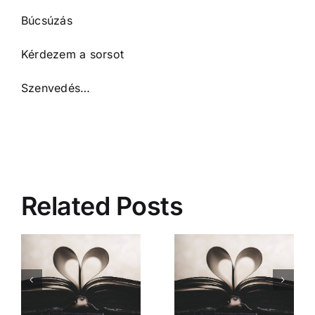
Búcsúzás
Kérdezem a sorsot
Szenvedés…
Related Posts
Mióta ismerlek