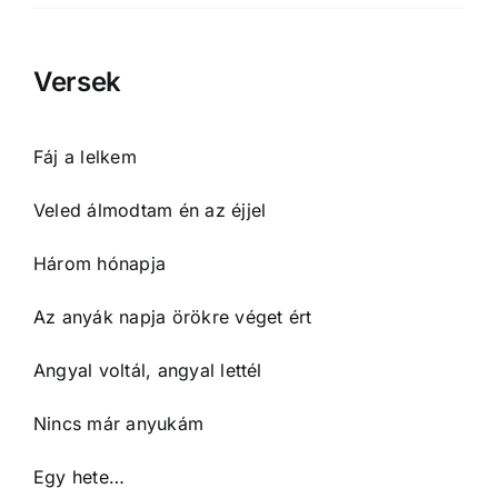
Versek
Fáj a lelkem
Veled álmodtam én az éjjel
Három hónapja
Az anyák napja örökre véget ért
Angyal voltál, angyal lettél
Nincs már anyukám
Egy hete…