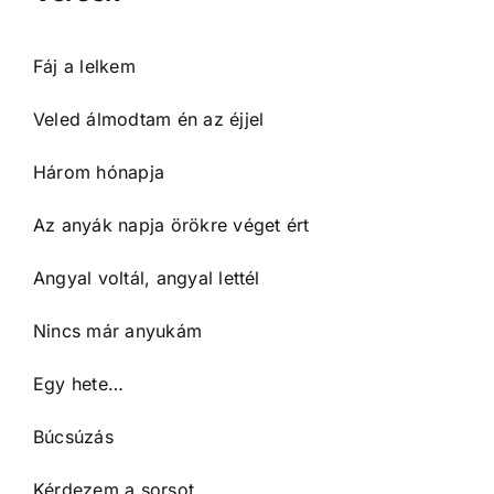
Fáj a lelkem
Veled álmodtam én az éjjel
Három hónapja
Az anyák napja örökre véget ért
Angyal voltál, angyal lettél
Nincs már anyukám
Egy hete…
Búcsúzás
Kérdezem a sorsot