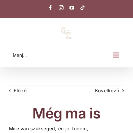
Kihagyás
Facebook
Instagram
YouTube
Tiktok
Menj...
Előző
Következő
Még ma is
Mire van szükséged, én jól tudom,