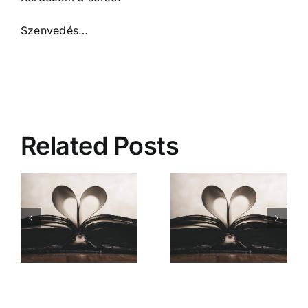
Szenvedés…
Related Posts
Mióta ismerlek