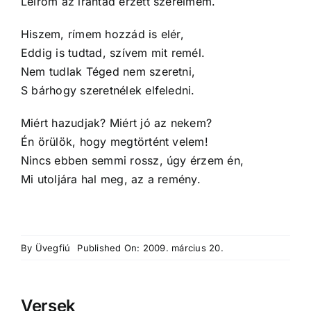
Leírom az irántad érzett szerelmem.
Hiszem, rímem hozzád is elér,
Eddig is tudtad, szívem mit remél.
Nem tudlak Téged nem szeretni,
S bárhogy szeretnélek elfeledni.
Miért hazudjak? Miért jó az nekem?
Én örülök, hogy megtörtént velem!
Nincs ebben semmi rossz, úgy érzem én,
Mi utoljára hal meg, az a remény.
By
Üvegfiú
Published On: 2009. március 20.
Versek