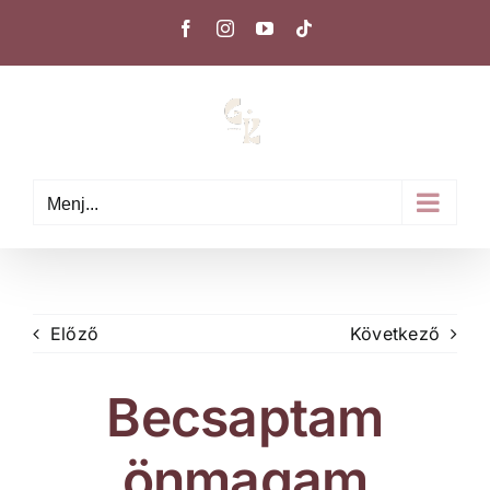
Kihagyás
Facebook
Instagram
YouTube
Tiktok
Menj...
Előző
Következő
Becsaptam
önmagam