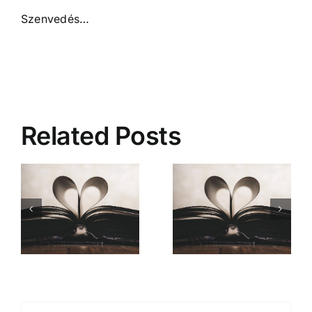
Szenvedés…
Related Posts
Mióta ismerlek
Comment