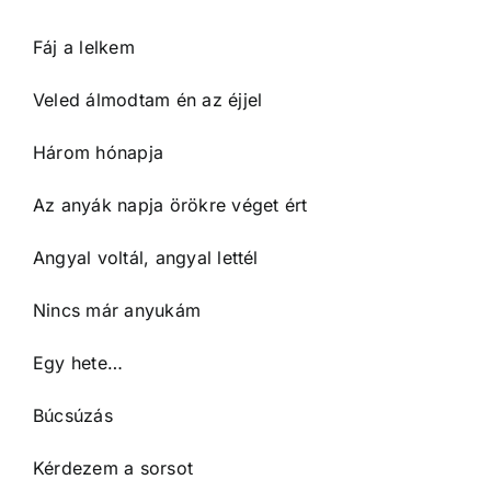
Fáj a lelkem
Veled álmodtam én az éjjel
Három hónapja
Az anyák napja örökre véget ért
Angyal voltál, angyal lettél
Nincs már anyukám
Egy hete…
Búcsúzás
Kérdezem a sorsot