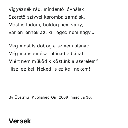
Vigyáznék rád, mindentől óvnálak.
Szerető szívvel karomba zárnálak.
Most is tudom, boldog nem vagy,
Bár én lennék az, ki Téged nem hagy…
Még most is dobog a szívem utánad,
Még ma is emészt utánad a bánat.
Miért nem működik köztünk a szerelem?
Hisz’ ez kell Neked, s ez kell nekem!
By
Üvegfiú
Published On: 2009. március 30.
Versek