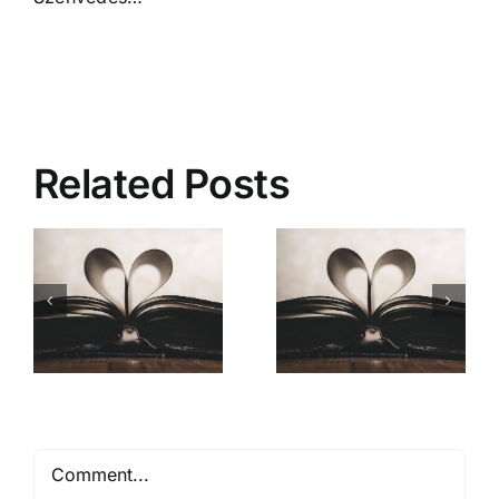
Related Posts
Mióta ismerlek
Comment