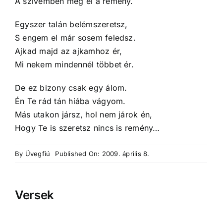
A szívemben még él a remény.
Egyszer talán belémszeretsz,
S engem el már sosem feledsz.
Ajkad majd az ajkamhoz ér,
Mi nekem mindennél többet ér.
De ez bizony csak egy álom.
Én Te rád tán hiába vágyom.
Más utakon jársz, hol nem járok én,
Hogy Te is szeretsz nincs is remény…
By
Üvegfiú
Published On: 2009. április 8.
Versek