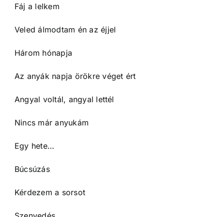
Fáj a lelkem
Veled álmodtam én az éjjel
Három hónapja
Az anyák napja örökre véget ért
Angyal voltál, angyal lettél
Nincs már anyukám
Egy hete…
Búcsúzás
Kérdezem a sorsot
Szenvedés…