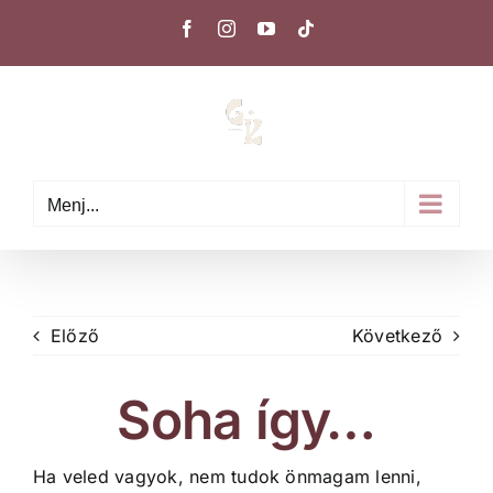
Kihagyás
Facebook
Instagram
YouTube
Tiktok
Menj...
Előző
Következő
Soha így…
Ha veled vagyok, nem tudok önmagam lenni,