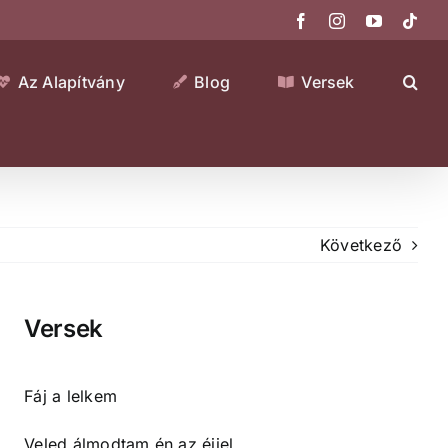
Facebook
Instagram
YouTube
Tikt
Az Alapítvány
Blog
Versek
Következő
Versek
Fáj a lelkem
Veled álmodtam én az éjjel