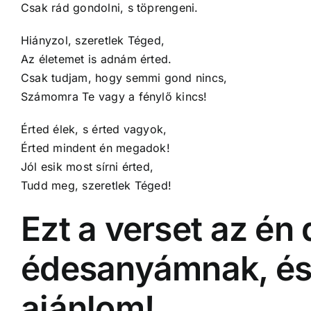
Csak rád gondolni, s töprengeni.
Hiányzol, szeretlek Téged,
Az életemet is adnám érted.
Csak tudjam, hogy semmi gond nincs,
Számomra Te vagy a fénylő kincs!
Érted élek, s érted vagyok,
Érted mindent én megadok!
Jól esik most sírni érted,
Tudd meg, szeretlek Téged!
Ezt a verset az én
édesanyámnak, é
ajánlom!