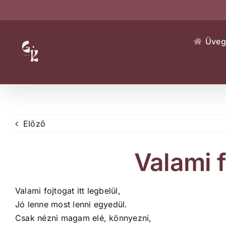
Kihagyás
Üveg
Előző
Valami 
Valami fojtogat itt legbelül,
Jó lenne most lenni egyedül.
Csak nézni magam elé, könnyezni,