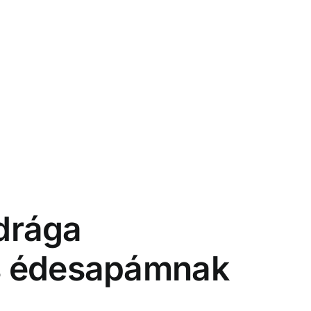
 drága
s édesapámnak