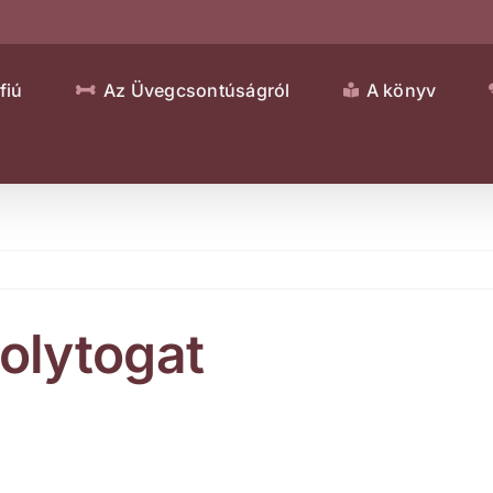
fiú
Az Üvegcsontúságról
A könyv
folytogat