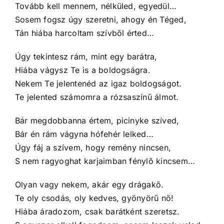
Tovább kell mennem, nélküled, egyedül…
Sosem fogsz úgy szeretni, ahogy én Téged,
Tán hiába harcoltam szívből érted…
Úgy tekintesz rám, mint egy barátra,
Hiába vágysz Te is a boldogságra.
Nekem Te jelentenéd az igaz boldogságot.
Te jelented számomra a rózsaszínű álmot.
Bár megdobbanna értem, picinyke szíved,
Bár én rám vágyna hófehér lelked…
Úgy fáj a szívem, hogy remény nincsen,
S nem ragyoghat karjaimban fénylő kincsem…
Olyan vagy nekem, akár egy drágakő.
Te oly csodás, oly kedves, gyönyörű nő!
Hiába áradozom, csak barátként szeretsz.