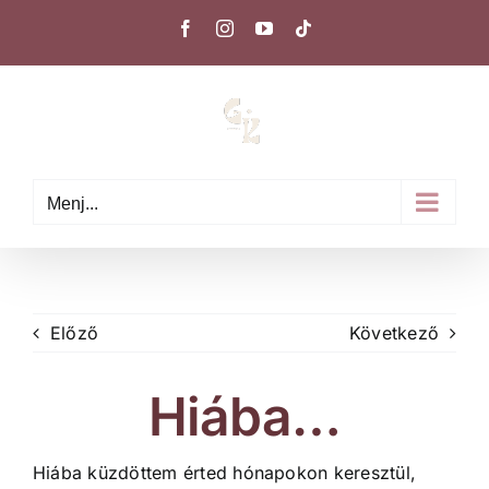
Kihagyás
Facebook
Instagram
YouTube
Tiktok
Menj...
Előző
Következő
Hiába…
Hiába küzdöttem érted hónapokon keresztül,