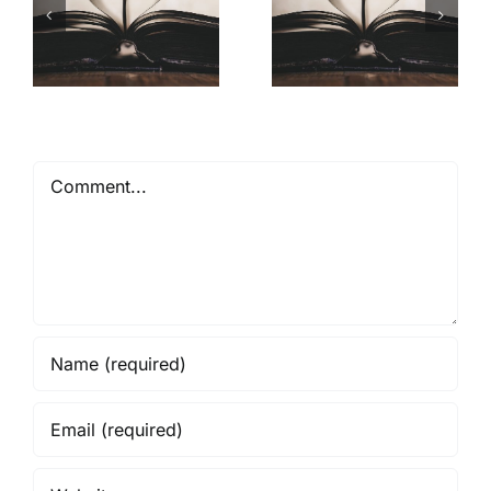
Mióta ismerlek
Comment