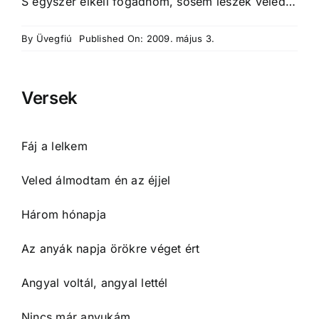
S egyszer elkell fogadnom, sosem leszek veled…
By
Üvegfiú
Published On: 2009. május 3.
Versek
Fáj a lelkem
Veled álmodtam én az éjjel
Három hónapja
Az anyák napja örökre véget ért
Angyal voltál, angyal lettél
Nincs már anyukám