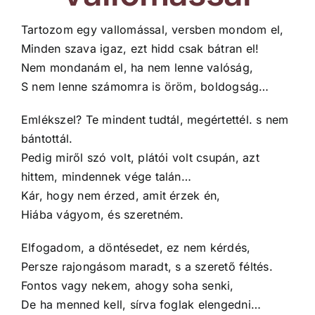
Tartozom egy vallomással, versben mondom el,
Minden szava igaz, ezt hidd csak bátran el!
Nem mondanám el, ha nem lenne valóság,
S nem lenne számomra is öröm, boldogság…
Emlékszel? Te mindent tudtál, megértettél. s nem
bántottál.
Pedig miről szó volt, plátói volt csupán, azt
hittem, mindennek vége talán…
Kár, hogy nem érzed, amit érzek én,
Hiába vágyom, és szeretném.
Elfogadom, a döntésedet, ez nem kérdés,
Persze rajongásom maradt, s a szerető féltés.
Fontos vagy nekem, ahogy soha senki,
De ha menned kell, sírva foglak elengedni…