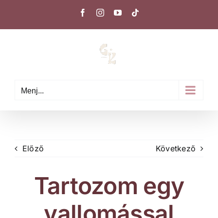
Kihagyás
Facebook
Instagram
YouTube
Tiktok
Menj...
Előző
Következő
Tartozom egy
vallomással