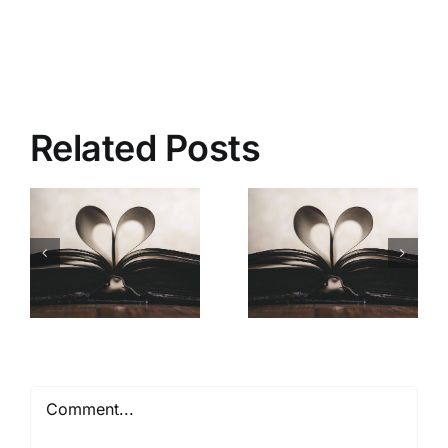
Related Posts
Mióta ismerlek
Comment