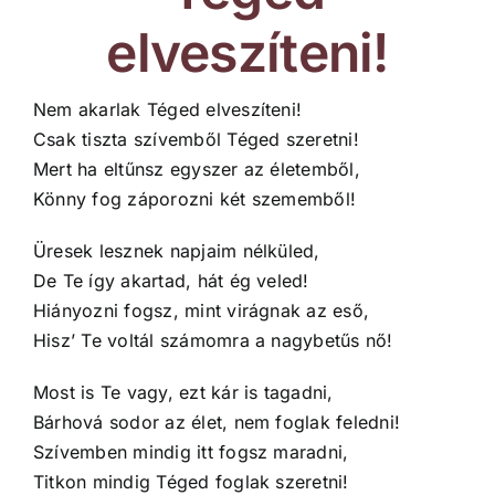
elveszíteni!
Nem akarlak Téged elveszíteni!
Csak tiszta szívemből Téged szeretni!
Mert ha eltűnsz egyszer az életemből,
Könny fog záporozni két szememből!
Üresek lesznek napjaim nélküled,
De Te így akartad, hát ég veled!
Hiányozni fogsz, mint virágnak az eső,
Hisz’ Te voltál számomra a nagybetűs nő!
Most is Te vagy, ezt kár is tagadni,
Bárhová sodor az élet, nem foglak feledni!
Szívemben mindig itt fogsz maradni,
Titkon mindig Téged foglak szeretni!