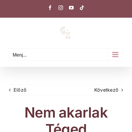
Kihagyás
Facebook
Instagram
YouTube
Tiktok
Menj...
Előző
Következő
Nem akarlak
Téged