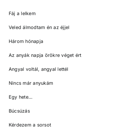
Fáj a lelkem
Veled álmodtam én az éjjel
Három hónapja
Az anyák napja örökre véget ért
Angyal voltál, angyal lettél
Nincs már anyukám
Egy hete…
Búcsúzás
Kérdezem a sorsot