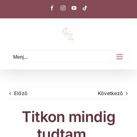
Kihagyás
Facebook
Instagram
YouTube
Tiktok
Menj...
Előző
Következő
Titkon mindig
tudtam…