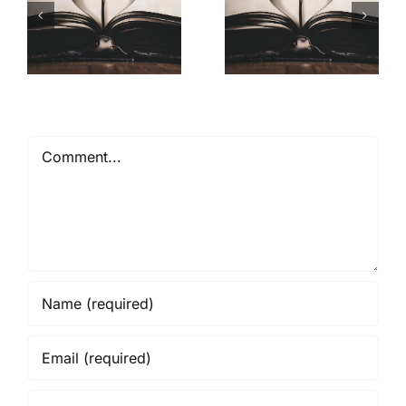
Mióta ismerlek
Comment