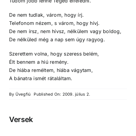
Tudom jobb lenne Téged elfeledni.
De nem tudlak, várom, hogy írj.
Telefonom nézem, s várom, hogy hívj.
De nem írsz, nem hívsz, nélkülem vagy boldog,
De nélküled még a nap sem úgy ragyog.
Szerettem volna, hogy szeress belém,
Élt bennem a hiú remény.
De hiába reméltem, hiába vágytam,
A bánatra ismét rátaláltam.
By
Üvegfiú
Published On: 2009. július 2.
Versek