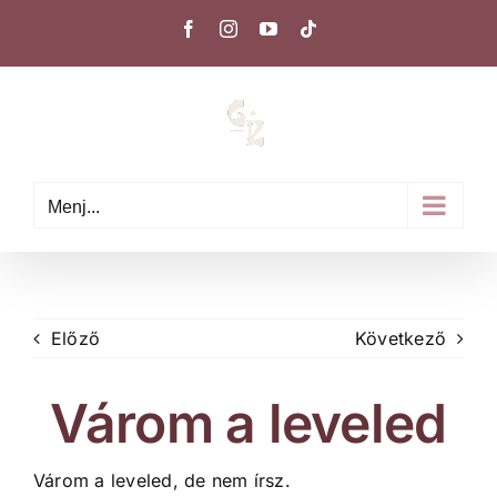
Kihagyás
Facebook
Instagram
YouTube
Tiktok
Menj...
Előző
Következő
Várom a leveled
Várom a leveled, de nem írsz.