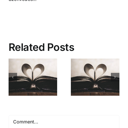
Related Posts
Mióta ismerlek
Comment