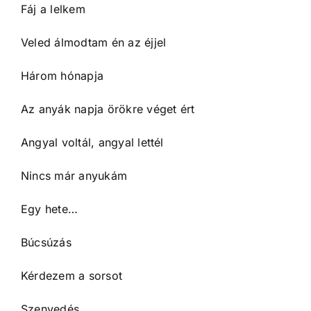
Fáj a lelkem
Veled álmodtam én az éjjel
Három hónapja
Az anyák napja örökre véget ért
Angyal voltál, angyal lettél
Nincs már anyukám
Egy hete…
Búcsúzás
Kérdezem a sorsot
Szenvedés…