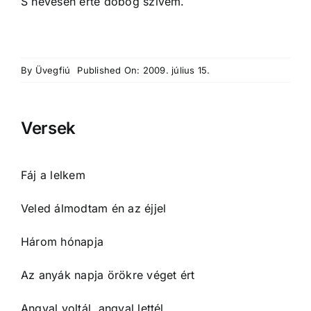
S hevesen érte dobog szívem.
By
Üvegfiú
Published On: 2009. július 15.
Versek
Fáj a lelkem
Veled álmodtam én az éjjel
Három hónapja
Az anyák napja örökre véget ért
Angyal voltál, angyal lettél