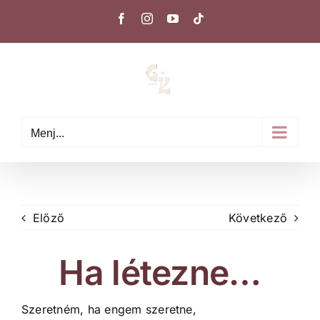
Kihagyás
Facebook
Instagram
YouTube
Tiktok
Menj...
Előző
Következő
Ha létezne…
Szeretném, ha engem szeretne,