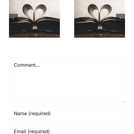
Mióta ismerlek
Comment