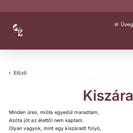
Kihagyás
Üveg
Előző
Kiszára
Minden üres, mióta egyedül maradtam,
Azóta jót az élettől nem kaptam.
Olyan vagyok, mint egy kiszáradt folyó,