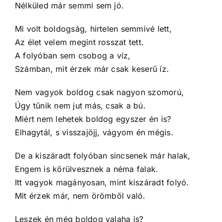
Nélküled már semmi sem jó.
Mi volt boldogság, hirtelen semmivé lett,
Az élet velem megint rosszat tett.
A folyóban sem csobog a víz,
Számban, mit érzek már csak keserű íz.
Nem vagyok boldog csak nagyon szomorú,
Úgy tűnik nem jut más, csak a bú.
Miért nem lehetek boldog egyszer én is?
Elhagytál, s visszajöjj, vágyom én mégis.
De a kiszáradt folyóban sincsenek már halak,
Engem is körülvesznek a néma falak.
Itt vagyok magányosan, mint kiszáradt folyó.
Mit érzek már, nem örömből való.
Leszek én még boldog valaha is?