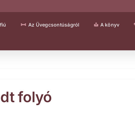
fiú
Az Üvegcsontúságról
A könyv
dt folyó