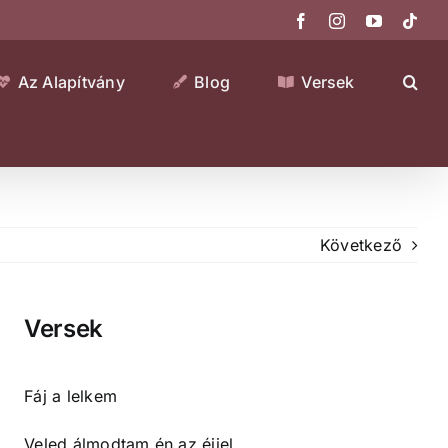
Facebook
Instagram
YouTube
Tikt
Az Alapítvány
Blog
Versek
Következő
Versek
Fáj a lelkem
Veled álmodtam én az éjjel