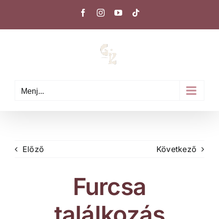
Kihagyás
Facebook
Instagram
YouTube
Tiktok
Menj...
Előző
Következő
Furcsa
találkozás