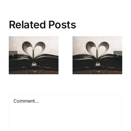
Related Posts
Mióta ismerlek
Comment