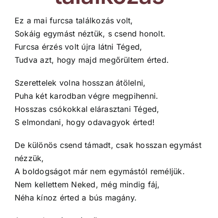
Ez a mai furcsa találkozás volt,
Sokáig egymást néztük, s csend honolt.
Furcsa érzés volt újra látni Téged,
Tudva azt, hogy majd megőrültem érted.
Szerettelek volna hosszan átölelni,
Puha két karodban végre megpihenni.
Hosszas csókokkal elárasztani Téged,
S elmondani, hogy odavagyok érted!
De különös csend támadt, csak hosszan egymást
nézzük,
A boldogságot már nem egymástól reméljük.
Nem kellettem Neked, még mindig fáj,
Néha kínoz érted a bús magány.