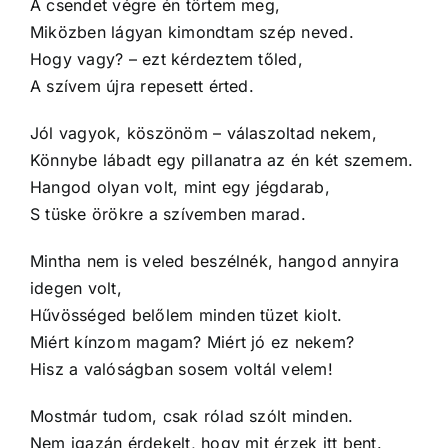
A csendet végre én törtem meg,
Miközben lágyan kimondtam szép neved.
Hogy vagy? – ezt kérdeztem tőled,
A szívem újra repesett érted.
Jól vagyok, köszönöm – válaszoltad nekem,
Könnybe lábadt egy pillanatra az én két szemem.
Hangod olyan volt, mint egy jégdarab,
S tüske örökre a szívemben marad.
Mintha nem is veled beszélnék, hangod annyira
idegen volt,
Hűvösséged belőlem minden tüzet kiolt.
Miért kínzom magam? Miért jó ez nekem?
Hisz a valóságban sosem voltál velem!
Mostmár tudom, csak rólad szólt minden.
Nem igazán érdekelt, hogy mit érzek itt bent.