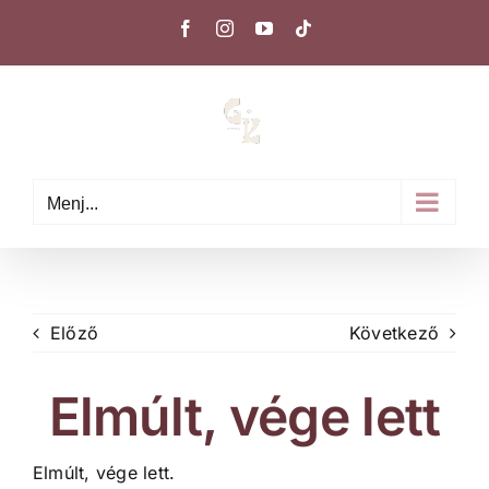
Kihagyás
Facebook
Instagram
YouTube
Tiktok
Menj...
Előző
Következő
Elmúlt, vége lett
Elmúlt, vége lett.