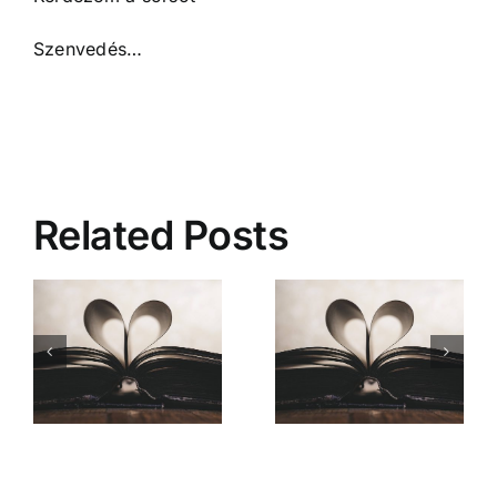
Szenvedés…
Related Posts
Mióta ismerlek