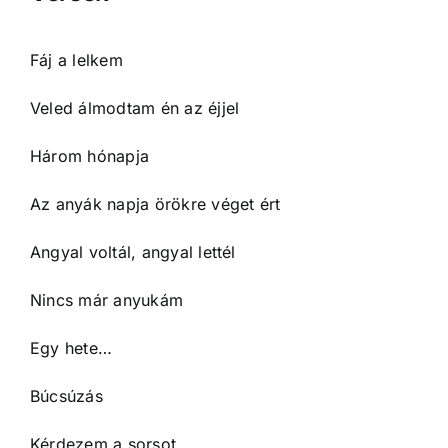
Fáj a lelkem
Veled álmodtam én az éjjel
Három hónapja
Az anyák napja örökre véget ért
Angyal voltál, angyal lettél
Nincs már anyukám
Egy hete…
Búcsúzás
Kérdezem a sorsot