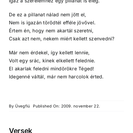
Igaz a szerelemhez egy pillanat is elég.
De ez a pillanat nálad nem jött el,
Nem is igazán törődtél efféle jövővel.
Értem én, hogy nem akartál szeretni,
Csak azt nem, nekem miért kellett szenvedni?
Már nem érdekel, így kellett lennie,
Volt egy srác, kinek elkellett felednie.
El akarlak feledni mindörökre Téged!
Idegenné váltál, már nem harcolok érted.
By
Üvegfiú
Published On: 2009. november 22.
Versek