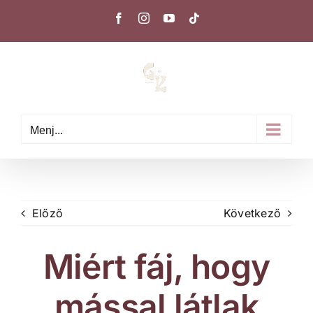
Kihagyás
Facebook
Instagram
YouTube
Tiktok
Menj...
Előző
Következő
Miért fáj, hogy
mással látlak