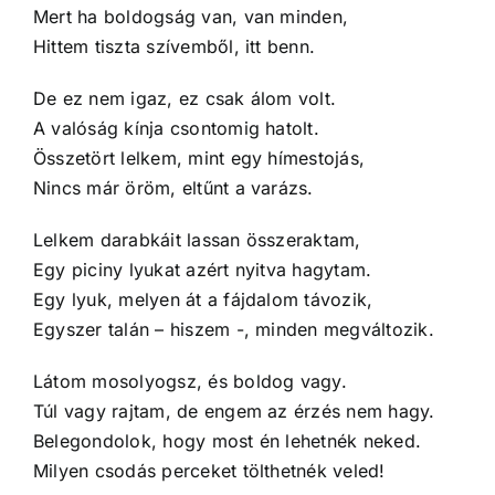
Mert ha boldogság van, van minden,
Hittem tiszta szívemből, itt benn.
De ez nem igaz, ez csak álom volt.
A valóság kínja csontomig hatolt.
Összetört lelkem, mint egy hímestojás,
Nincs már öröm, eltűnt a varázs.
Lelkem darabkáit lassan összeraktam,
Egy piciny lyukat azért nyitva hagytam.
Egy lyuk, melyen át a fájdalom távozik,
Egyszer talán – hiszem -, minden megváltozik.
Látom mosolyogsz, és boldog vagy.
Túl vagy rajtam, de engem az érzés nem hagy.
Belegondolok, hogy most én lehetnék neked.
Milyen csodás perceket tölthetnék veled!