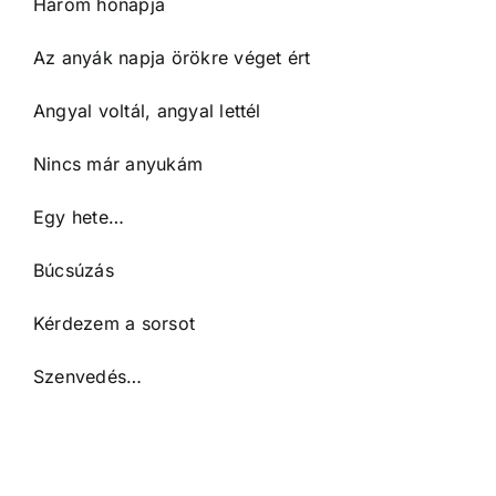
Három hónapja
Az anyák napja örökre véget ért
Angyal voltál, angyal lettél
Nincs már anyukám
Egy hete…
Búcsúzás
Kérdezem a sorsot
Szenvedés…