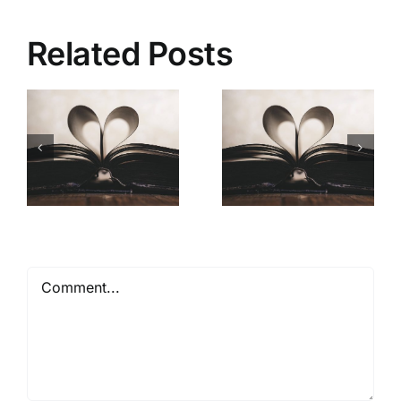
Related Posts
Mióta ismerlek
Comment